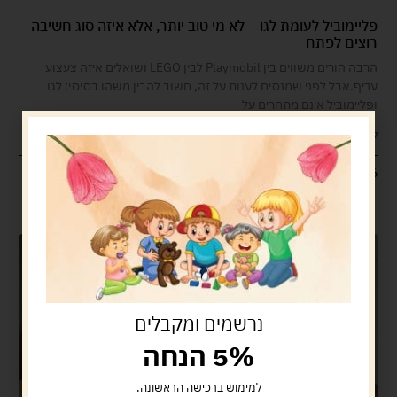
פליימוביל לעומת לגו – לא מי טוב יותר, אלא איזה סוג חשיבה
רוצים לפתח
הרבה הורים משווים בין Playmobil לבין LEGO ושואלים איזה צעצוע
עדיף.אבל לפני שמנסים לענות על זה, חשוב להבין משהו בסיסי: לגו
ופליימוביל אינם מתחרים על
קרא עוד »
11/02/2026
נרשמים ומקבלים
5% הנחה
למימוש ברכישה הראשונה.