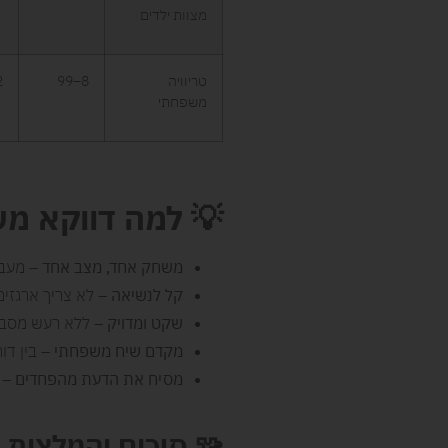
מצוות ילדים
טריוויה
8–99
–6
משפחתי
💡
למה דווקא מ
משחק אחד, מצב אחד
– מעבר
קל לנשיאה
– לא צריך ארגזים
שקט ומדויק
– ללא רעש מסביב
מקדם שיח משפחתי
– בין דו
מסיח את הדעת מהפחדים
– מפ
🧩
סיכום והמלצות