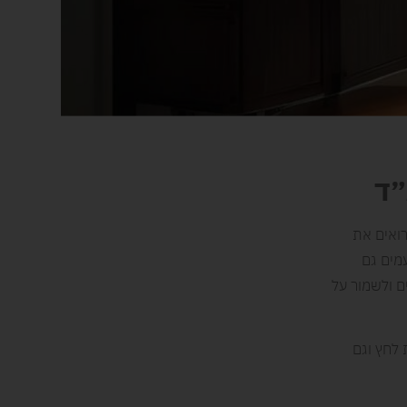
״ד
רואים את
מים גם
ם ולשמור על
לחץ וגם