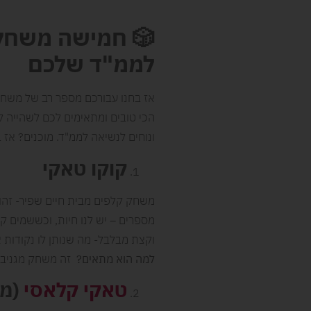
🎲
חמישה משחקי
לממ"ד שלכם
אז בחנו עבורכם מספר רב של משחקי
הכי טובים ומתאימים לכם לשהייה ק
ונוחים לנשיאה לממ"ד. מוכנים? אז ב
קוקו טאקי
משחק קלפים מבית חיים שפיר- זהו 
מספרים – יש לנו חיות, וכששמים 
וקצת מבלבל- מה שנותן לו נקודות
למה הוא מתאים
?
זה משחק מגניב ש
טאקי קלאסי
(מש