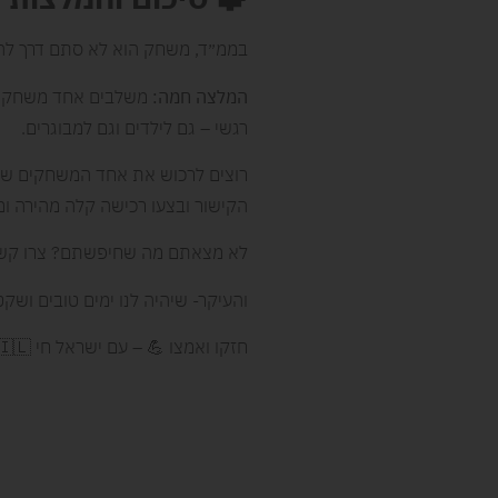
בממ״ד, משחק הוא לא סתם דרך להעב
המלצה חמה
:
משלבים אחד משחק קלי
רגשי – גם לילדים וגם למבוגרים.
רוצים לרכוש את אחד המשחקים שהזכ
הקישור ובצעו רכישה קלה מהירה ו
לא מצאתם מה שחיפשתם? צרו קשר
והעיקר- שיהיה לנו ימים טובים ושק
חזקו ואמצו 💪 – עם ישראל חי 🇮🇱