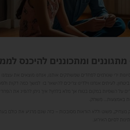
מתגוננים ומתכוננים להיכנס לממ
יונות ירי שגורמים לפחדים שמשתקים אותנו, אנחנו מוצאים את עצמנו 
יטחון. לעיתים אנחנו וילדינו צריכים להישאר בו למשך כמה דקות ולפע
רים על השפיות במקום בטוח אך מלא בלחץ? איך ניתן להפיג את הפחדי
ות באמצעות… משחק.
צחיק, פשוט וללא הוראות מסובכות – כזה שגם מרגיע את כולם בעת 
נות לסיום האירוע.