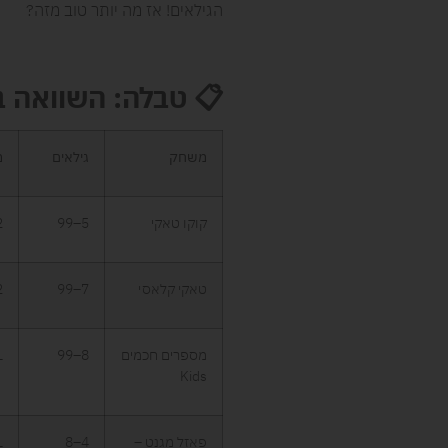
הגילאים! אז מה יותר טוב מזה?
📋
טבלה: השוואה 
משחק
גילאים
מ
קוקו טאקי
5–99
–6
טאקי קלאסי
7–99
–6
מספרים חכמים
8–99
–4
Kids
פאזל מגנט –
4–8
–2