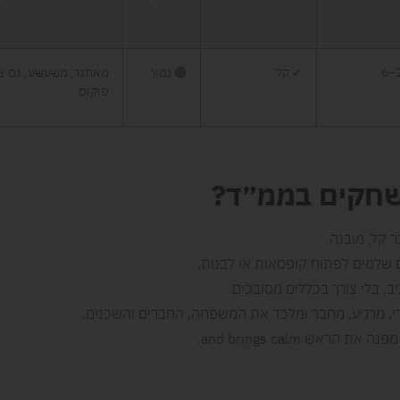
2
✓ קל
🟢 נמוך
מאתגר, משעשע, גם צח
פוקוס
שחקים בממ״ד
?
 קל, מובנה.
 שלמים לפתוח קופסאות או לבנות.
, בלי צורך בכללים מסובכים.
רי, מרגיע, מחבר ומלכד את המשפחה, החברים והשכנים.
נה את הראש and brings calm.