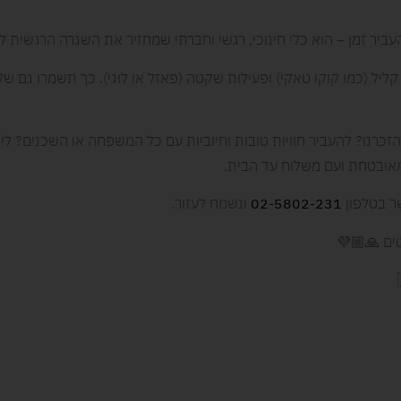
יר זמן – הוא כלי חינוכי, רגשי וחברתי שמחזיר את השגרה הרגשית ל
ל (כמו קוקו טאקי) ופעילות שקטה (פאזל או לוגי). כך תשמרו גם שקט
רנו? להעביר חוויות טובות וחיוביות עם כל המשפחה או השכנים? ליח
מאובטחת ועם משלוח עד הבית.
 בטלפון
02-5802-231
ונשמח לעזור.
טים 🙏🏼💜