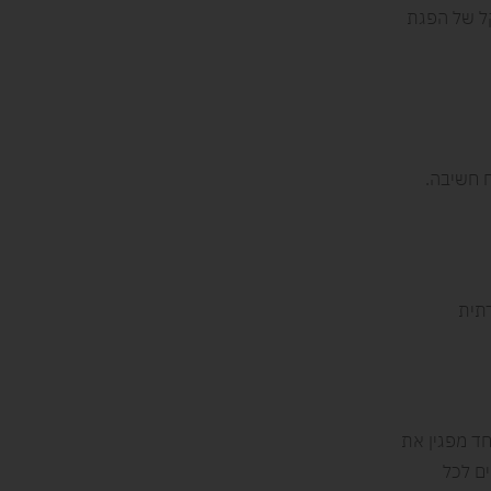
ל של הפגת
ח חשיבה.
רתית
חד מפגין את
ים לכל