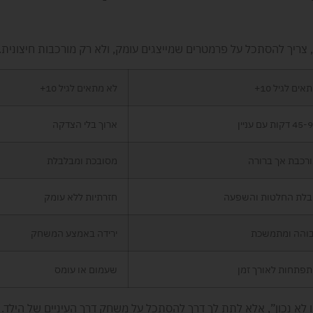
ריך להסתכל על פרמטרים שמייצגים עומק, ולא רק מורכבות חיצונית.
אים לגיל 10+
לא מתאים לגיל 10+
4 דקות עם עניין
ארוך בלי הצדקה
רכבת אך ברורה
מסובכת ומבלבלת
לת החלטות והשפעה
חזרתיות ללא עומק
והה ומתמשכת
ירידה באמצע המשחק
פתחות לאורך זמן
שעמום או עומס
 לא נכון”, אלא לתת לך דרך להסתכל על משחק דרך העיניים של הילד. 