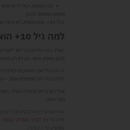
זמן המשחק יכול להיות ארוך י
משפט שחשוב להבין:
בגיל 10+, אם המשחק לא מייצר עומק דרך קבלת החלטות – הוא פשוט לא שורד לאורך זמן.
למה גיל 10+ הוא כבר עולם אחר לגמרי
בשלב הזה הילדים כבר לא “לומדים 
סגנון משחק אישי. הם לא רק משתת
זה גם הגיל שבו משחקים יכולים לה
ילדים בגיל הזה מחפשים עומק – גם
אבל כאן בדיוק נכנסת הבעיה. משחק
מהר מאוד.
אם אתם עדיין מתלבטים איך לאזן ב
שלנו על
איך לבחור משחקי קופסה ל
שמופיע על הקופסה.