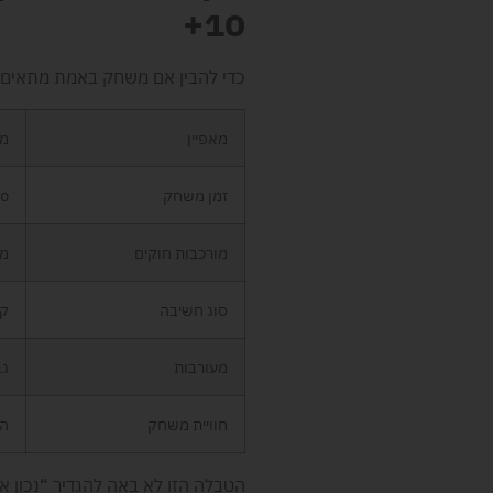
10+
כדי להבין אם משחק באמת מתאים, צ
מאפיין
מת
זמן משחק
5-90
מורכבות חוקים
מו
סוג חשיבה
קב
מעורבות
גב
חוויית משחק
הת
הטבלה הזו לא באה להגדיר “נכון או