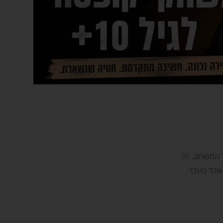
ך המשחק. זה
ורד מעבר