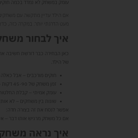
עומק במשחק לא נמדד בכמה חוקים 
אם הילד עדיין מתקשה עם משחקים א
מעט הדרגתי יותר. במקרה כזה, כדא
איך לבחור משחק קו
כאן הבחירה כבר דורשת חשיבה אח
של הילד.
חוקים מורכבים – אבל כאלה 
זמן משחק של 45-90 דקות – רק אם הוא מצדיק את עצמו
עומק אמיתי – קבלת החלטו
שונות בין משחקים – לא אותה
אפשר לנסח את זה בצורה חדה:
אם כל משחק מרגיש אותו דבר – אין
איך נראה משחק 