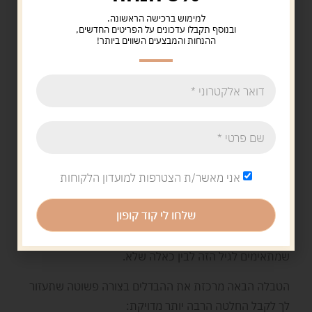
למימוש ברכישה הראשונה.
ובנוסף תקבלו עדכונים על הפריטים החדשים,
ההנחות והמבצעים השווים ביותר!
משחק שלא מובן תוך דקה – פשוט לא ישוחק בגיל הזה.
משחק שדורש מהילד לחכות יותר ממה שהוא פועל – פשוט
לא מתאים לגיל הזה.
איך נראה משחק מתאים
לעומת משחק לא מתאים
בגיל 3-4
אני מאשר/ת הצטרפות למועדון הלקוחות
שלחו לי קוד קופון
כדי לעשות סדר ברור ולהבין איך לזהות משחק מתאים כבר
במבט ראשון, אפשר להסתכל על ההבדלים בין משחקים
שמתאימים לגיל הזה לבין כאלה שלא.
הטבלה הבאה מרכזת את ההבדלים בצורה פשוטה שתעזור
לך לקבל החלטה הרבה יותר מדויקת: