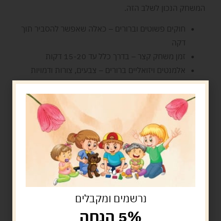
המשחק הנכון לשלב הזה.
חוקים פשוטים וברורים – כאלה שאפשר להסביר תוך
דקה
זמן משחק קצר – בדרך כלל עד 15-20 דקות
אלמנטים ויזואליים ברורים – צבעים, צורות ודמויות
שקל לזהות
מבנה חוזר – כזה שמאפשר לילד להבין מה קורה בלי
לחשוב מחדש כל פעם
נרשמים ומקבלים
5% הנחה