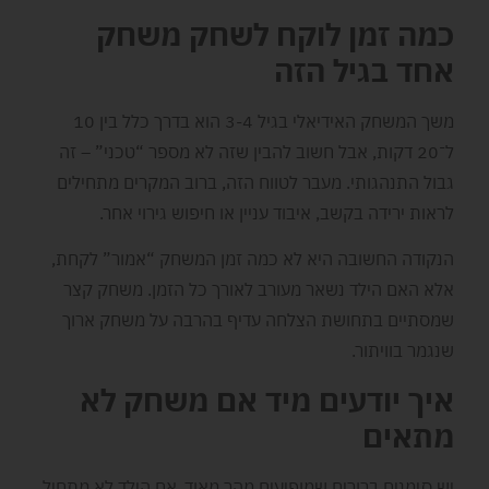
כמה זמן לוקח לשחק משחק
אחד בגיל הזה
משך המשחק האידיאלי בגיל 3-4 הוא בדרך כלל בין 10
ל־20 דקות, אבל חשוב להבין שזה לא מספר “טכני” – זה
גבול התנהגותי. מעבר לטווח הזה, ברוב המקרים מתחילים
לראות ירידה בקשב, איבוד עניין או חיפוש גירוי אחר.
הנקודה החשובה היא לא כמה זמן המשחק “אמור” לקחת,
אלא האם הילד נשאר מעורב לאורך כל הזמן. משחק קצר
שמסתיים בתחושת הצלחה עדיף בהרבה על משחק ארוך
שנגמר בוויתור.
איך יודעים מיד אם משחק לא
מתאים
יש סימנים ברורים שמופיעים מהר מאוד. אם הילד לא מתחיל