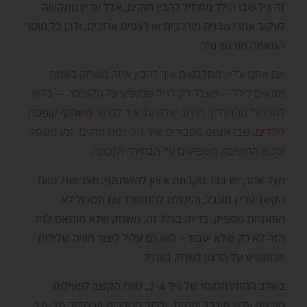
זה גיל שבו הילד מתחיל להבין חוקים, אבל עדיין מתקשה
לעקוב אחרי מבנים מורכבים או רצפים ארוכים, ולכן כל חוסר
התאמה מורגש מיד.
אם אתם עדיין מתלבטים איך להבין איזה משחק באמת
מתאים לילד — מעבר רק לגיל שמופיע על הקופסה — כדאי
להתחיל מהמדריך הרחב שלנו על
איך לבחור משחקי קופסה
לילדים
, שבו אנחנו מסבירים איך גיל, רמת חוקים, זמן משחק
וסגנון החשיבה משפיעים על הבחירה הנכונה.
מצד אחד, יש כבר סקרנות ורצון להשתתף. מצד שני, טווח
הקשב עדיין מוגבל, והיכולת להתמודד עם תסכול לא
מפותחת מספיק. בדיוק בגלל זה, משחק שלא מותאם לגיל
הזה לא רק שלא יעבוד – הוא גם עלול ליצור חוויה שלילית
שתשפיע על הרצון לשחק בעתיד.
בשלב ההתפתחותי של גיל 3-4, טווח הקשב לפעילות
מובנית עדיין מוגבל יחסית, וברוב המקרים נע סביב 10-20