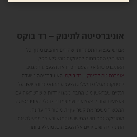
אוניברסיטה לתינוק – רד בוקס
אם יש צעצוע התפתחותי שהורים אוהבים מתוך כל
המשחקי התפתחות לתינוקות זוהי ללא ספק
האוניברסיטה! אז הפעם הכירו את הצעצוע המגניב
אוניברסיטה לתינוק – רד בוקס
. האוניברסיטה מיועדת
לתינוקות מגיל 0 ומעלה. הצעצוע ההתפתחותי יושב על
רגליים שבראשן מוט מחבר וממנו יורדות 3 שרשראות עם
צעצועים ועוד 2 צעצועים שמוצמדים לרגלי האוניברסיטה.
המכשיר משפר את קשר עין יד, מוטוריקה עדינה,
מוטוריקה גסה חוש המישוש והמגע ובעיקר מפעילה את
התינוק להושיט ידיים אל הצעצועים. מומלץ ביותר.