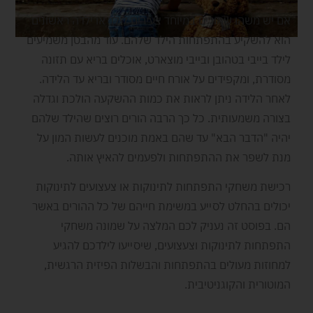
אם יש משהו שהורים במיוחד צעירים לילד או ילדה ראשונים
הוא להשקיע בהתפתחות הילד שלהם. עוד מהבטן משמיעים
לילד בייבי בטהובן ובייבי מוצארט, אוכלים בריא עם תזונה
מסודרת, ומקפידים על אורח חיים מסודר ובריא עד הלידה.
לאחר הלידה ניתן לראות את כמות ההשקעה הולכת וגדלה
בצורה משמעותית. כל כך הרבה הורים רוצים שהילד שלהם
יהיה "
הדבר הבא
" עד שהם באמת מוכנים לעשות המון על
מנת לשפר את ההתפתחות ולפעמים להאיץ אותה.
רכישת משחקי התפתחות לתינוקות או צעצועים לתינוקות
יכולים בהחלט לסייע במשימת חייהם של כל ההורים באשר
הם. בפוסט זה נעניק לכם המלצה על שמונה משחקי
התפתחות לתינוקות וצעצועים, שיסייעו לילדכם להגיע
למחוזות מעולים בהתפתחות והבשלות הפיזית הרגשית,
המוטורית והקוגניטיבית.