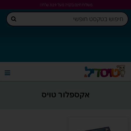
משלוח חינם בקניה מעל 329 ש"ח!!
אקספלור טויס