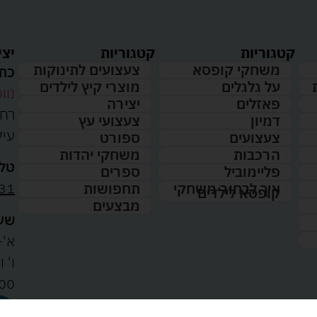
קטגוריות
קטגוריות
יצי
משחקי קופסא
צעצועים לתינוקות
כתו
על גלגלים
מוצרי קיץ לילדים
נווט
פאזלים
יצירה
דמיון
צעצועי עץ
עיל
צעצועים
ספורט
הרכבות
משחקי יהדות
טלפ
פליימוביל
ספרים
31
איך לבחור משחקי
תחפושות
קופסא לילדים
מבצעים
שעו
א'-ה': 
00