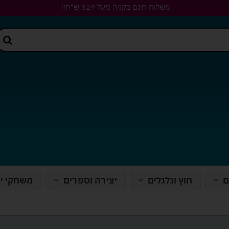
משלוח חינם בקניה מעל 329 ש"ח!!
ם
חוץ וגלגלים
יצירה וספרים
משחקי י