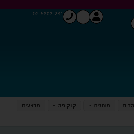
02-5802-231
הדות
מותגים
קו קופה
מבצעים