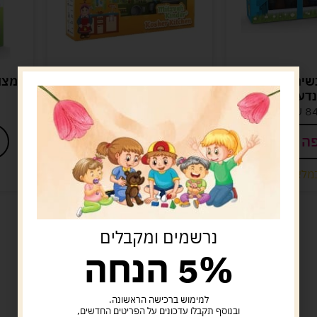
 אנשים מצווה
מצווה קינדער – מטבח
מצו
נדער
248.00
ש"ח
8
ש"ח
הוספה לסל
ה לסל
נשארו במלאי רק 1
מלאי רק 1
נרשמים ומקבלים
5% הנחה
למימוש ברכישה הראשונה.
ובנוסף תקבלו עדכונים על הפריטים החדשים,