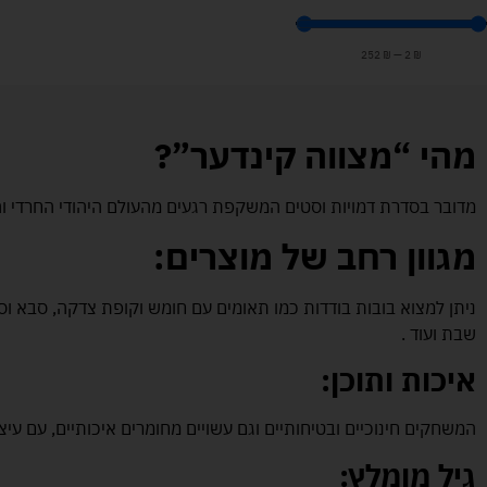
252
₪
—
2
₪
מהי “מצווה קינדער”?
מדובר בסדרת דמויות וסטים המשקפת רגעים מהעולם היהודי החרדי והח
מגוון רחב של מוצרים:
ניתן למצוא בובות בודדות כמו תאומים עם חומש וקופת צדקה, סבא וסבת
שבת ועוד .
איכות ותוכן:
המשחקים חינוכיים ובטיחותיים וגם עשויים מחומרים איכותיים, עם עי
גיל מומלץ: