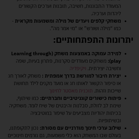
המעודד התבוננות, חשיבה, תובנות וערכים הקשורים
ליהדות וערכיה.
משחקי קלפים ויעדים של מילה ומשמעות מקראית
-
כמו “מילה ושורש” או “מי אמר מה”.
יתרונות התפתחותיים
:
למידה עמוקה באמצעות משחק
(Learning through
play):
משחקים מעודדים סקרנות, פתרון בעיות, שפה
וחשיבה יצירתית.
ויקיפדיה
יצירת חיבור למורשת בדרך אמפתית
:
משחק לאורך חג
או סיפור הקשור לאותו חג או מועד מקנים לילד תחושת
שייכות וזהות.
תוכנית מאסטר לחינוך
פיתוח כישורים קוגניטיביים וחברתיים
:
כמו שיתוף,
שימת לב לזולת, סבלנות והיבטים של שיח לומד. משחקיה
בכיתות יהודיות מצביעים על שיפור במוטיבציה
ובשיתופיות.
שילוב ערכי חינוך מודרניים עם מסורת
:
נכון לתקופתנו,
בעולם שבו המשחק הוא כלי משמעות, גם גורמים חינוכיים