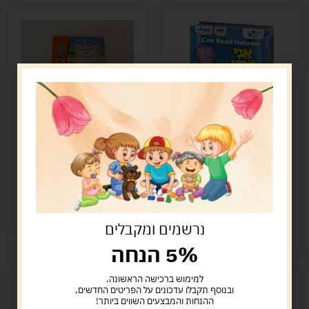
הבוקר שלי – ספר מנגן
להתארגנות בוקר
ערכת לימוד קריאה
69.00
ש"ח
מגנטי – גלאטויס
38.00
ש"ח
הוספה לסל
מידע נוסף
קיים במלאי
נרשמים ומקבלים
המלאי אזל
5% הנחה
למימוש ברכישה הראשונה.
ובנוסף תקבלו עדכונים על הפריטים החדשים,
ההנחות והמבצעים השווים ביותר!