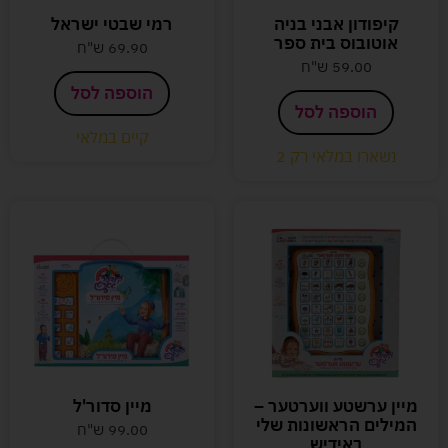
קיפודון אבני בניה
רמי שבטי ישראל
אוטובוס בית ספר
69.90
ש"ח
59.00
ש"ח
הוספה לסל
הוספה לסל
קיים במלאי
נשארו במלאי רק 2
מיין ערשטע ווערטער –
מיין סדור'ל
המילים הראשונות שלי
99.00
ש"ח
באידיש