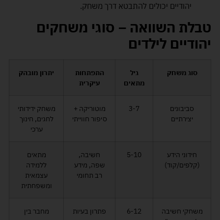
יהודיים יכולים להתבטא דרך משחק.
טבלת השוואה – סוגי משחקים
יהודיים לילדים
סוג משחק
גיל
התפתחות
יתרון מובהק
מתאים
עיקרית
סביבונים
3-7
מוטוריקה +
משחק ידידותי
יצירתיים
סיפור חווייתי
לחגים, חינוך
ערכי
חידוני הידע
5-10
חשיבה,
מתאים
(קלפים/קוד)
שפה, מידע
ללמידה
רב תחומי
עצמאית
ומשפחתית
משחקי חשיבה
6-12
פתרון בעיות
מחבר בין