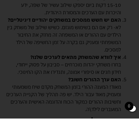
10‑15 דקות ביום יספקו שילוב עשיר של שפה, ידע
והיכרות עם הערכים והמסורת היהודית.
האם יש חשש ממסכים במשחקים יהודיים דיגיטליים
?
לא- רק אם הם בשימוש מוגזם. כשיש שילוב של משחק בין
הילדים עם ההורים או המשפחה זה מחזק את החיבור
המשפחתי ומעניק גם בקרה על זמן החשיפה של הילד
למסכים.
איך לוודא שהמשחק מתאים לערכים שלנו
?
בחרו משחקי יהדות מוכרחים – סביבון על פסוק ייחודי,
חידון חגים או סיפורי אמונה, ותגדירו את הקו החינוכי.
האם ערך ההורים חשוב
?
מאוד! המענה ההורי בזמן המשחק מקדם שיח משמעותי
ומעמיק מאוד עבור הילד. יש פה תהליך של הקניית הערכים
וחשיבות ההורים כמקור הכוח והדוגמה האישית והערכים
0
המועברים לילד\ה.
סיכום והמלצות עיקריות
משחקי יהדות לילדים הם הרבה יותר מרק שעשוע – הם
גשר בין