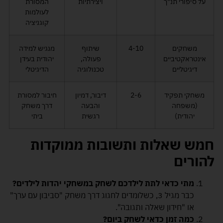
על סיפורי תנ"ך
ויצירתיות
המסורת
לעולמות
קוגניציה
משחקים
4-10
שיתוף
מנגיש למידה
אינטראקטיביים
פעולה,
יהודית בעידן
דיגיטליים
טכנולוגיה
הדיגיטלי
משחקי תפקיד
2-6
דיבור, דמיון
חיבור למסורת
(משפחה
והבעה
דרך משחק
יהודית)
רגשית
ביתי
חמש שאלות ותשובות ממוקדות
להורים
מתי כדאי לתת לילדכם לשחק במשחקי יהדות לילדים
?
כבר מגיל 3, כשלומדים לחגוג דרך משחק "סביבון עם ערך"
או "חידון שאלה ותגובה".
כמה זמן כדאי לשחק ביום
?