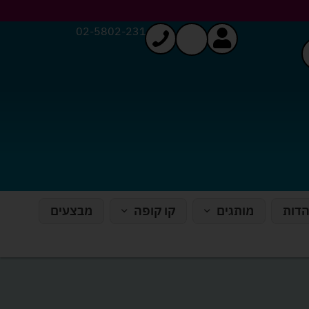
02-5802-231
הדות
מותגים
קו קופה
מבצעים