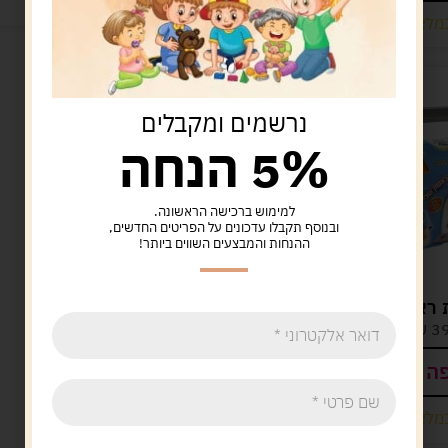
מלאי רק 1
קיים במלאי
נרשמים ומקבלים
5% הנחה
למימוש ברכישה הראשונה.
ובנוסף תקבלו עדכונים על הפריטים החדשים,
ההנחות והמבצעים השווים ביותר!
 ראשון שלי
BOSCH בוש מזוודת כלים
שקופה+מברגה
3
ש"ח
169.00
ש"ח
ה לסל
הוספה לסל
מלאי רק 2
קיים במלאי