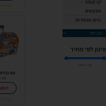
קו קופה
נשארו ב
מבצעים
גנים ומוסדות
סינון לפי מחיר
252
₪
—
2
₪
סט נגרות
9.00
הוספ
נשארו ב