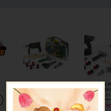
 כלי עבודה
בוש מזוודת כלים
+מברגה
שקופה+מקדחה
13
ש"ח
169.00
ש"ח
ה לסל
הוספה לסל