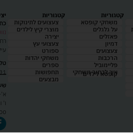
קטגוריות
קטגוריות
יצי
משחקי קופסא
צעצועים לתינוקות
כתו
על גלגלים
מוצרי קיץ לילדים
נווט
פאזלים
יצירה
דמיון
צעצועי עץ
עיל
צעצועים
ספורט
הרכבות
משחקי יהדות
טלפ
פליימוביל
ספרים
31
איך לבחור משחקי
תחפושות
קופסא לילדים
מבצעים
שעו
א'-ה': 
00