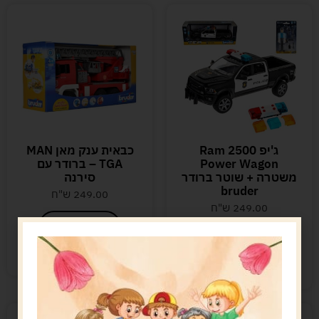
ג'יפ Ram 2500
כבאית ענק מאן MAN
Power Wagon
TGA – ברודר עם
משטרה + שוטר ברודר
סירנה
bruder
249.00
ש"ח
249.00
ש"ח
הוספה לסל
הוספה לסל
נשארו במלאי רק 2
נשארו במלאי רק 1