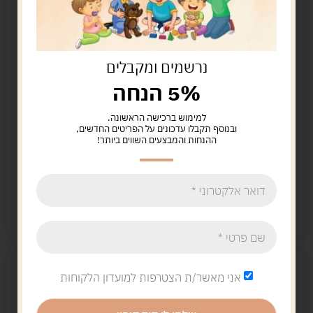
נרשמים ומקבלים
5% הנחה
למימוש ברכישה הראשונה.
דמות ברודר – גנן
משאית מרצדס עם סוס
ובנוסף תקבלו עדכונים על הפריטים החדשים,
BRUDER
ברודר-BRUDER
ההנחות והמבצעים השווים ביותר!
68.00
ש"ח
239.00
ש"ח
הוספה לסל
הוספה לסל
נשארו במלאי רק 1
נשארו במלאי רק 2
אני מאשר/ת הצטרפות למועדון הלקוחות