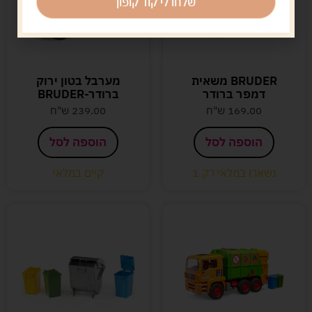
שלחו לי קוד קופון
BRUDER משאית
מערבל בטון ירוק
דמפר ברודר
ברודר-BRUDER
169.00
ש"ח
239.00
ש"ח
הוספה לסל
הוספה לסל
נשארו במלאי רק 1
קיים במלאי