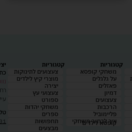
קטגוריות
קטגוריות
יצי
משחקי קופסא
צעצועים לתינוקות
כתו
על גלגלים
מוצרי קיץ לילדים
נווט
פאזלים
יצירה
דמיון
צעצועי עץ
עיל
צעצועים
ספורט
הרכבות
משחקי יהדות
טלפ
פליימוביל
ספרים
31
איך לבחור משחקי
תחפושות
קופסא לילדים
מבצעים