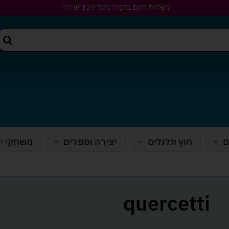
משלוח חינם בקניה מעל 329 ש"ח!!
ם
חוץ וגלגלים
יצירה וספרים
משחקי י
quercetti