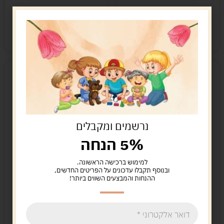
הוספה לסל
הוספה לסל
קיים במלאי
קיים במלאי
נרשמים ומקבלים
5% הנחה
למימוש ברכישה הראשונה.
על זה! משחק שליפה
בונים מילים למתחילים
ובנוסף תקבלו עדכונים על הפריטים החדשים,
מהיר
English
ההנחות והמבצעים השווים ביותר!
99.00
ש"ח
49.90
ש"ח
הוספה לסל
מידע נוסף