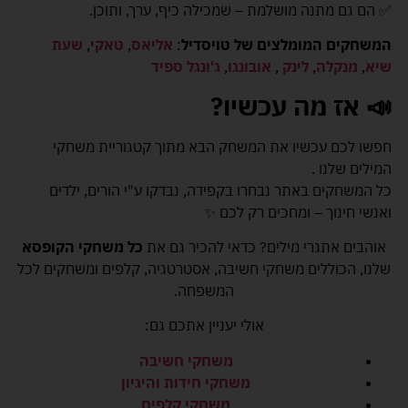
✅ הם גם מתנה מושלמת – שמכילה כיף, ערך, ותוכן.
המשחקים המומלצים של טויסדיל
:
אליאס
,
טאקי
,
שעת
שיא
,
מנקלה
,
לינק
,
אובונגו
,
ג'ונגל ספיד
📣
אז מה עכשיו
?
חפשו לכם עכשיו את המשחק הבא מתוך קטגוריית משחקי
המילים שלנו .
כל המשחקים באתר נבחרו בקפידה, נבדקו ע"י הורים, ילדים
ואנשי חינוך – ומחכים רק לכם ✨
אוהבים אתגרי מילים? כדאי להכיר גם את
כל משחקי הקופסא
שלנו, הכוללים משחקי חשיבה, אסטרטגיה, קלפים ומשחקים לכל
המשפחה.
אולי יעניין אתכם גם:
משחקי חשיבה
משחקי חידות והיגיון
משחקי קלפים