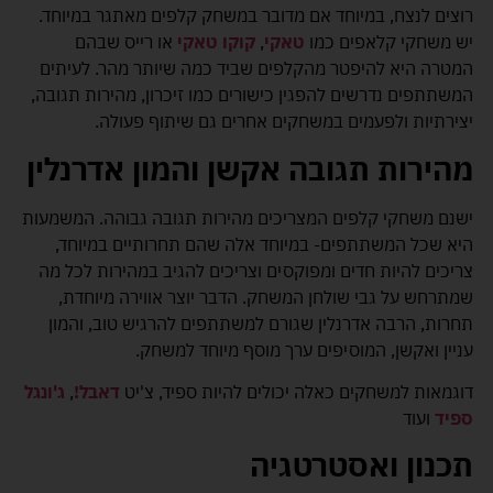
רוצים לנצח, במיוחד אם מדובר במשחק קלפים מאתגר במיוחד.
יש משחקי קלאפים כמו
טאקי
,
קוקו טאקי
או רייס שבהם
המטרה היא להיפטר מהקלפים שביד כמה שיותר מהר. לעיתים
המשתתפים נדרשים להפגין כישורים כמו זיכרון, מהירות תגובה,
יצירתיות ולפעמים במשחקים אחרים גם שיתוף פעולה.
מהירות תגובה אקשן והמון אדרנלין
ישנם משחקי קלפים המצריכים מהירות תגובה גבוהה. המשמעות
היא שכל המשתתפים- במיוחד אלה שהם תחרותיים במיוחד,
צריכים להיות חדים ומפוקסים וצריכים להגיב במהירות לכל מה
שמתרחש על גבי שולחן המשחק. הדבר יוצר אווירה מיוחדת,
תחרות, הרבה אדרנלין שגורם למשתתפים להרגיש טוב, והמון
עניין ואקשן, המוסיפים ערך מוסף מיוחד למשחק.
דוגמאות למשחקים כאלה יכולים להיות ספיד, צ'יט
דאבל!
,
ג'ונגל
ספיד
ועוד
תכנון ואסטרטגיה