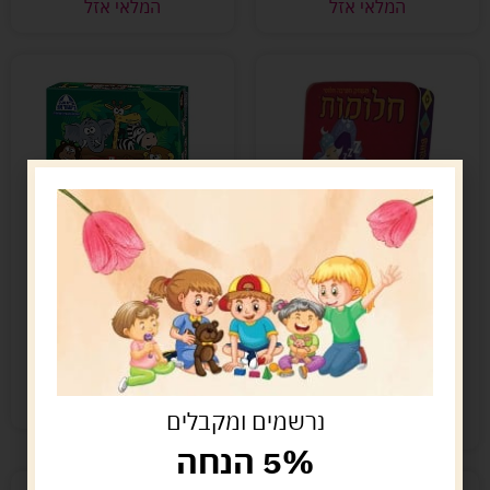
המלאי אזל
המלאי אזל
חלומות – גרסת יום
בלאגן בספארי
הולדת
50.00
ש"ח
54.00
ש"ח
הוספה לסל
הוספה לסל
קיים במלאי
נרשמים ומקבלים
נשארו במלאי רק 2
5% הנחה