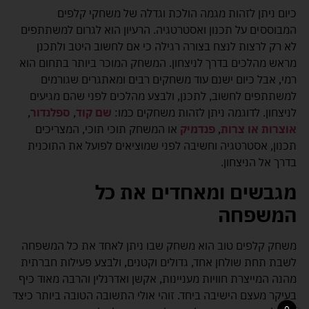
כיום ניתן לזהות מגמה הולכת וגדלה של משחקי קלפים
המבוססים על תכנון ואסטרטגיה. הרעיון הוא לגרום למשתתפים
לא רק לרצות לנצח בצורה רגילה כי אם לחשוב היטב ולתכנן
מראש מהלכים בדרך לניצחון. המשחק המוכר ביותר בתחום הוא
רמי, אבל כיום ישנם עוד משחקים רבים ומאתגרים שגורמים
למשתתפים לחשוב, לתכנן, ולבצע מהלכים לפני שהם מגיעים
לניצחון. לדוגמה ניתן לזהות משחקים כמו:
שם קוד
,
ספלנדור
,
אוצרות או צרות
,
פנדמיק
או המשחק תוכי תוכי, המצריכים
תכנון, אסטרטגיה וחשיבה לפני שמוציאים לפועל את התוכנית
בדרך אל הניצחון.
מגבשים ומאחדים את כל
המשפחה
משחק קלפים טוב הוא משחק שבו ניתן לאחד את כל המשפחה
לשבת תחת שולחן אחד, גדולים וקטנים, ולבצע פעילות חברתית
מהנה המייצרת חוויות מעניינות, אקשן ואדרנלין והרבה מאוד כיף
בעיקר מעצם הישיבה ביחד. זוהי אולי התשובה הטובה ביותר כיצד