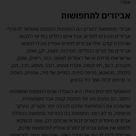
אחד!
אביזרים לתחפושות
אביזרי תחפושות לפורים הם התוספות הקטנות שאפשר להוסיף-
אביזרים מגניבים לפורים, אבל אינם כלולים בפריטי הלבוש
שהזכרנו קודם. אילו אביזרים לפורים אונליין תוכלו למצוא:
אביזרים של פורים הכוללים: מסיכות, פאות, זקן, שפם,
שרשראות פרחים או של ראפרים לצוואר, כתר, ריסים, שפם,
מקטרת, כינור, חץ וקשת, אקדח צעצוע, רובה צעצוע, חרב, מגן,
סלסלה, מטאטא, מניפה סינית, כנפיים של פיה, אוזניים, כאפיה
זר פרחים לכלה ועוד כיד הדמיון.
המשותף לפריטים האלה היא העובדה שהם התוספת שתופסת-
כלומר, הם נותנים סוג של תוספת קטנה אבל משמעותית,
שהופכת את התחפושת שלכם להרבה יותר מקורית, ובעיקר
מרשימה. מי לא רוצה תחפושת כזו בפורים? תחפושת הכוללת
אביזרים מיוחדים לפורים ?בוודאי שכולם! לכן, שווה להשקיע
ולחפש את אותם אביזרים לפורים אונליין לתחפושת שלכם,
שיכולים לתת לה עוד אקסטרה טאץ'- שתהפוך מיפה למרשימה.