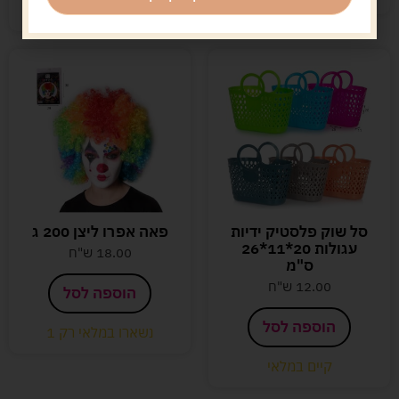
קיים במלאי
סל שוק פלסטיק ידיות
פאה אפרו ליצן 200 ג
עגולות 20*11*26
18.00
ש"ח
ס"מ
12.00
ש"ח
הוספה לסל
הוספה לסל
נשארו במלאי רק 1
קיים במלאי