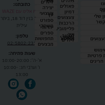
קיץ
גלגלים
לילדים
נו
כתובתנו:
פאזלים
יצירה
ים
ת
נווטו אלינו עם WAZE
דמיון
צעצועי
עץ
 שלי
צעצועים
רחוב בנין דוד 18, ביתר
ספורט
קשר
הרכבות
עילית
משחקי
יהדות
פליימוביל
ספרים
איך
לבחור
טלפון:
משחקי
תחפושות
קופסא
עצועים
לילדים
02-5802-231
מבצעים
ימוש
שעות פתיחה:
ת פרטיות
א'-ה': 10:00-20:00
 חריגים
ו' וערבי חג: 10:00-
13:00