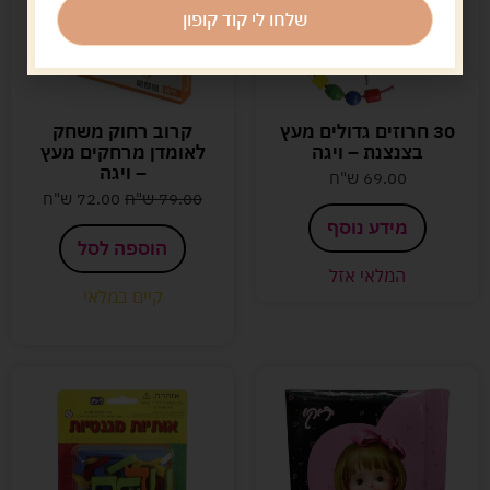
שלחו לי קוד קופון
30 חרוזים גדולים מעץ
קרוב רחוק משחק
בצנצנת – ויגה
לאומדן מרחקים מעץ
– ויגה
69.00
ש"ח
79.00
ש"ח
72.00
ש"ח
מידע נוסף
הוספה לסל
המלאי אזל
קיים במלאי