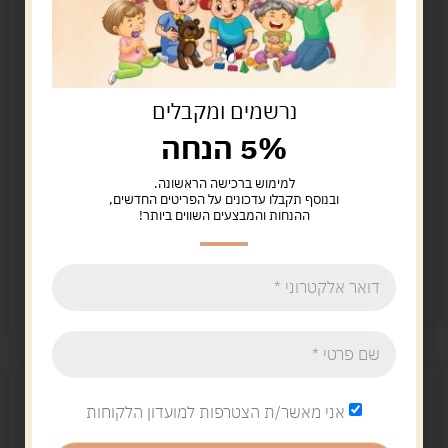
נרשמים ומקבלים
5% הנחה
מובייל יהודי אלף בית
עגלת ימבמבם – מכונה
למימוש ברכישה הראשונה.
מנגן – כחול
חשמלית ליצירת
ובנוסף תקבלו עדכונים על הפריטים החדשים,
שערות סבתא
189.00
ש"ח
ההנחות והמבצעים השווים ביותר!
149.00
ש"ח
מידע נוסף
מידע נוסף
המלאי אזל
המלאי אזל
אני מאשר/ת הצטרפות למועדון הלקוחות