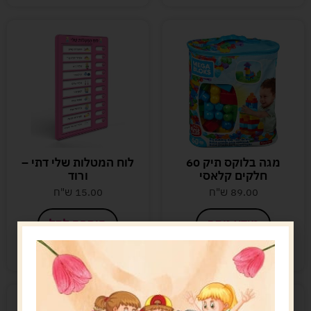
מגה בלוקס תיק 60
לוח המטלות שלי דתי –
חלקים קלאסי
ורוד
89.00
ש"ח
15.00
ש"ח
מידע נוסף
הוספה לסל
המלאי אזל
קיים במלאי