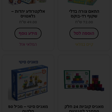
התאם צורה בדלי
אלקטרודע יהדות –
שקוף רד-בוקס
גלאטויס
72.00
ש"ח
49.00
ש"ח
הוספה לסל
מידע נוסף
קיים במלאי
המלאי אזל
מאגיס קוביות 24 חלק
מאגיס סיטי – מכיל 50
מתחבר למגנטים
חלקים