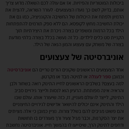
ביכולות המוטוריות והפיזיות. אז אם עולה לכם השאלה מדוע צריך
אותם, בדיוק לשם כך נועדו הצעצועים- לעורר השראה, להצית את
הדמיון ולפתח את היכולות של החשיבה והקוגניציה, כמו גם את
יכולת החשיבה מחוץ לקופסא. הם ללא ספק תורמים להתפתחות
הילד בכל הרמות ומשפרים בצורה ניכרת את היצירתיות תוך
הקניית סט כלים לילדים. כל זה נעשה בכלל בצורה בלתי מודעת
בצורה של משחק עם צעצוע והמון הנאה של הילד.
אוניברסיטה של צעצועים
אחד הצעצועים הראשונים שקונים הורים טריים הם
אוניברסיטה
וכמובן
ספר לעגלה
או למיטה מבד או מקרטון.
למה בעצם? בשלבים הראשונים לחייו התינוק רואה בשחור ולבן
והראיה אינה מפותחת. הרעיון הוא לנסות ולייצר גירויים סביב
התינוק, לייצר לו עולם מעניין, זז, כזה שיעורר אותו. עולם שבו
הילד והתינוק אינם יכולים להישאר אדישים לגירויים החיצוניים
והם פשוט מגיבים להם בשלל צורות. נציין כמובן כי אלה מציתים
את יצר הסקרנות, וכבר מגיל צעיר ורך מעוררים בו תחושות
ודחפים לתינוק הרך, שיסייעו לו בהמשך חייו. אוניברסיטה נחשבת