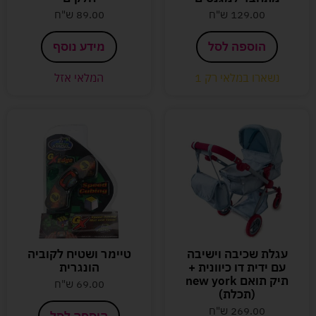
129.00
ש"ח
89.00
ש"ח
הוספה לסל
מידע נוסף
נשארו במלאי רק 1
המלאי אזל
עגלת שכיבה וישיבה
טיימר ושטיח לקוביה
עם ידית דו כיוונית +
הונגרית
תיק תואם new york
69.00
ש"ח
(תכלת)
269.00
ש"ח
הוספה לסל