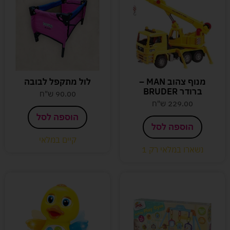
מנוף צהוב MAN –
לול מתקפל לבובה
ברודר BRUDER
90.00
ש"ח
229.00
ש"ח
הוספה לסל
הוספה לסל
קיים במלאי
נשארו במלאי רק 1