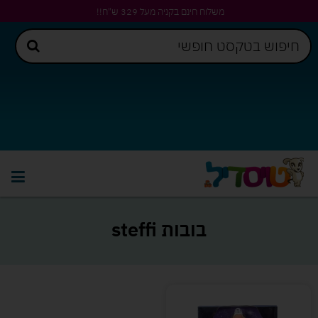
משלוח חינם בקניה מעל 329 ש"ח!!
בובות steffi