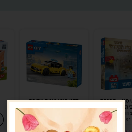
 סט – הרכבת
סלגו סיטי מונית צהובה
בית המקדש
LEGO 60487
ם
89.00
ש"ח
31
ש"ח
מידע נוסף
 נוסף