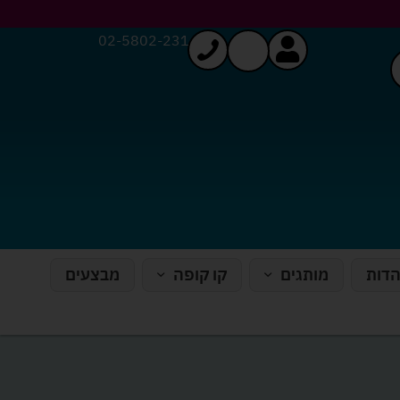
02-5802-231
הדות
מותגים
קו קופה
מבצעים