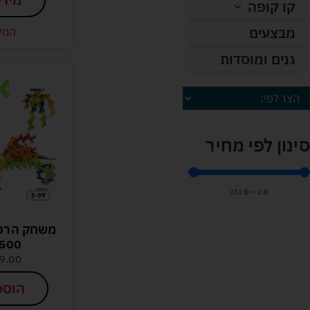
קו קופה
מבצעים
המל
גנים ומוסדות
סינון לפי מחיר
252
₪
—
2
₪
משחק הרכ
500 חלקים
9.00
הוספ