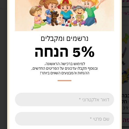
המלאי אזל
אי אזל
נרשמים ומקבלים
5% הנחה
למימוש ברכישה הראשונה.
ובנוסף תקבלו עדכונים על הפריטים החדשים,
ההנחות והמבצעים השווים ביותר!
בה משתלבים
לוח הברגה 193 חלקים
58.00
ש"ח
39
ש"ח
הוספה לסל
ה לסל
קיים במלאי