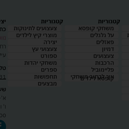
קטגוריות
קטגוריות
יצי
משחקי קופסא
צעצועים לתינוקות
כתו
על גלגלים
מוצרי קיץ לילדים
נווט
פאזלים
יצירה
דמיון
צעצועי עץ
עיל
צעצועים
ספורט
הרכבות
משחקי יהדות
טלפ
פליימוביל
ספרים
31
איך לבחור משחקי
תחפושות
קופסא לילדים
מבצעים
שעו
א'-ה': 
00