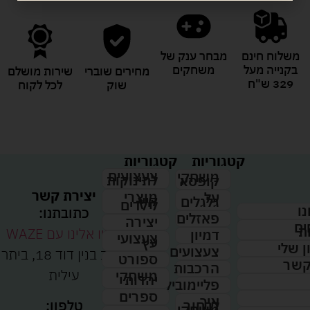
משלוח חינם
מבחר ענק של
בקנייה מעל
משחקים
מחירים שוברי
שירות מושלם
329 ש"ח
שוק
לכל לקוח
קטגוריות
קטגוריות
צעצועים
משחקי
לתינוקות
קופסא
יצירת קשר
מוצרי
על
קיץ
גלגלים
לילדים
נו
כתובתנו:
פאזלים
יצירה
ים
ת
נווטו אלינו עם WAZE
דמיון
צעצועי
עץ
 שלי
צעצועים
רחוב בנין דוד 18, ביתר
ספורט
קשר
הרכבות
עילית
משחקי
יהדות
פליימוביל
ספרים
איך
לבחור
טלפון:
משחקי