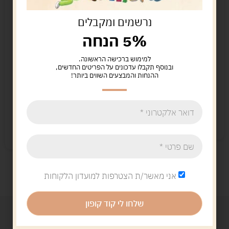
נרשמים ומקבלים
5% הנחה
למימוש ברכישה הראשונה.
ובנוסף תקבלו עדכונים על הפריטים החדשים,
קנקס 700
knex ערכת הרכבה
ההנחות והמבצעים השווים ביותר!
417 חלקים בקופסה
299.00
ש"ח
119.00
ש"ח
הוספה לסל
הוספה לסל
נשארו במלאי רק 1
נשארו במלאי רק 1
אני מאשר/ת הצטרפות למועדון הלקוחות
שלחו לי קוד קופון