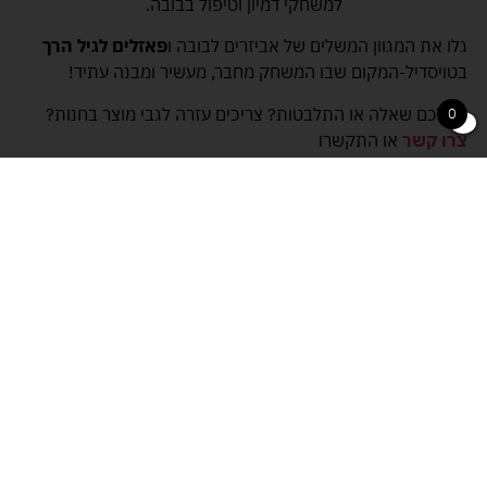
למשחקי דמיון וטיפול בבובה.
גלו את המגוון המשלים של אביזרים לבובה ו
פאזלים לגיל הרך
בטויסדיל-המקום שבו המשחק מחבר, מעשיר ומבנה עתיד!
יש לכם שאלה או התלבטות? צריכים עזרה לגבי מוצר בחנות?
0
צרו קשר
או התקשרו
02-5802-231
וצוות המומחים של טויסדיל ישמח לעמוד
לרשותכם ולעזור.
משלוח חינם
מבחר ענק של
בקנייה מעל
משחקים
מחירים שוברי
שירות מושלם
329 ש"ח
שוק
לכל לקוח