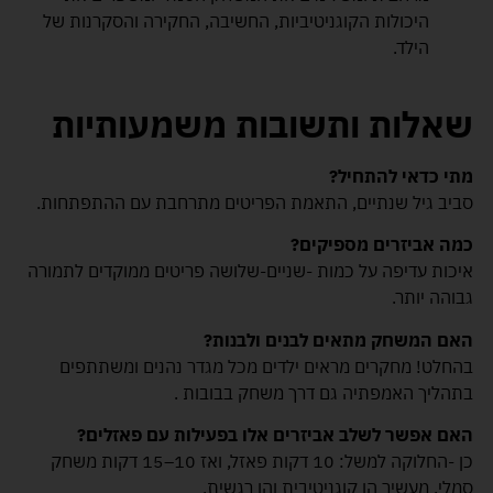
היכולות הקוגניטיביות, החשיבה, החקירה והסקרנות של
הילד.
שאלות ותשובות משמעותיות
מתי כדאי להתחיל?
סביב גיל שנתיים, התאמת הפריטים מתרחבת עם ההתפתחות.
כמה אביזרים מספיקים?
איכות עדיפה על כמות -שניים-שלושה פריטים ממוקדים לתמורה
גבוהה יותר.
האם המשחק מתאים לבנים ולבנות?
בהחלט! מחקרים מראים ילדים מכל מגדר נהנים ומשתתפים
בתהליך האמפתיה גם דרך משחק בבובות .
האם אפשר לשלב אביזרים אלו בפעילות עם פאזלים?
כן -החלוקה למשל: 10 דקות פאזל, ואז 10–15 דקות משחק
סמלי. מעשיר הן קוגניטיבית והן רגשית.