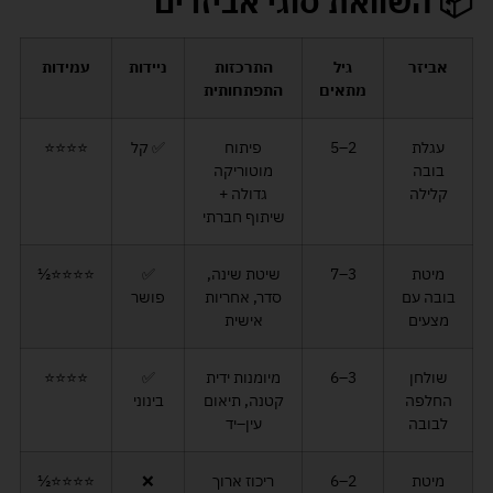
📦 השוואת סוגי אביזרים
אביזר
גיל
התרכזות
ניידות
עמידות
מתאים
התפתחותית
עגלת
2–5
פיתוח
✅ קל
⭐⭐⭐⭐
בובה
מוטוריקה
קלילה
גדולה +
שיתוף חברתי
מיטת
3–7
שיטת שינה,
✅
⭐⭐⭐⭐½
בובה עם
סדר, אחריות
פושר
מצעים
אישית
שולחן
3–6
מיומנות ידית
✅
⭐⭐⭐⭐
החלפה
קטנה, תיאום
בינוני
לבובה
עין–יד
מיטת
2–6
ריכוז ארוך
❌
⭐⭐⭐⭐½