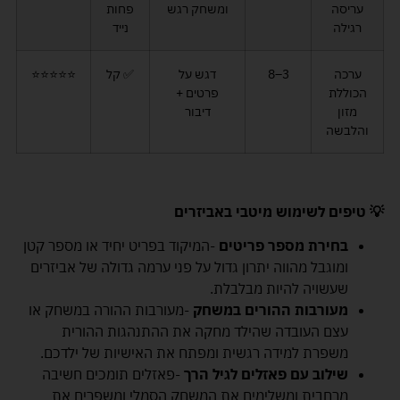
עריסה
ומשחק רגש
פחות
רגילה
נייד
ערכה
3–8
דגש על
✅ קל
⭐⭐⭐⭐⭐
הכוללת
פרטים +
מזון
דיבור
והלבשה
💡 טיפים לשימוש מיטבי באביזרים
בחירת מספר פריטים
-המיקוד בפריט יחיד או מספר קטן
ומוגבל מהווה יתרון גדול על פני ערמה גדולה של אביזרים
שעשויה להיות מבלבלת.
מעורבות ההורים במשחק
-מעורבות ההורה במשחק או
עצם העובדה שהילד מחקה את ההתנהגות ההורית
משפרת למידה רגשית ומפתח את האישיות של ילדכם.
שילוב עם פאזלים לגיל הרך
-פאזלים תומכים חשיבה
מרחבית ומשלימים את המשחק הסמלי ומשפרים את