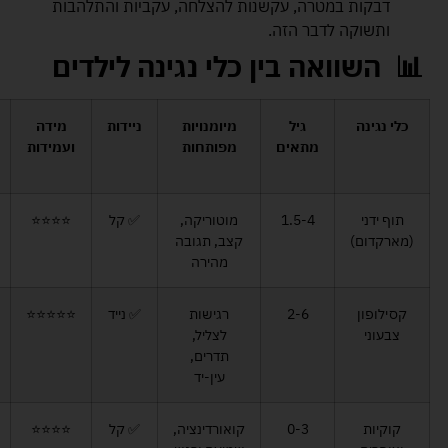
דבקות במטרה, עקשנות להצלחה, עקביות והתלהבות
ותשוקה לדבר הזה.
📊 השוואה בין כלי נגינה לילדים
כלי נגינה
גיל
מיומנויות
ניידות
מידה
מתאים
מפותחות
ועמידות
תוף ידני
1.5-4
מוטוריקה,
✅ קל
⭐️⭐️⭐️⭐️
(מארקדום)
קצב, תגובה
מהירה
קסילופון
2-6
רגישות
✅ נייד
⭐️⭐️⭐️⭐️⭐️
צבעוני
לצליל,
תדרים,
עין-יד
קוקיות
0-3
קואורדינציה,
✅ קל
⭐️⭐️⭐️⭐️