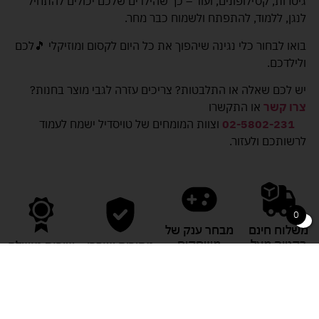
גיטרות, קסילופונים, ועוד – כך שהילדים שלכם יכולים להתחיל
לנגן, ללמוד, להתפתח ולשמוח כבר מחר.
בואו לבחור כלי נגינה שיהפוך את כל היום לקסום ומוזיקלי 🎵לכם
ולילדכם.
יש לכם שאלה או התלבטות? צריכים עזרה לגבי מוצר בחנות?
צרו קשר
או התקשרו
02-5802-231
וצוות המומחים של טויסדיל ישמח לעמוד
לרשותכם ולעזור.
0
משלוח חינם
מבחר ענק של
בקנייה מעל
משחקים
מחירים שוברי
שירות מושלם
329 ש"ח
שוק
לכל לקוח