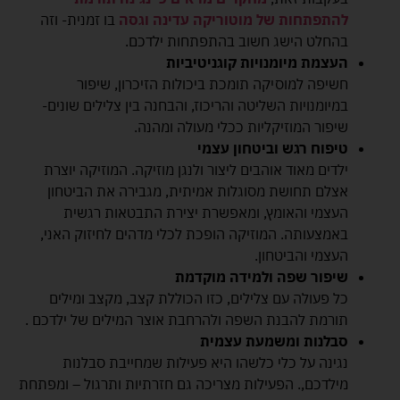
להתפתחות של מוטוריקה עדינה וגסה
בו זמנית- וזה
בהחלט הישג חשוב בהתפתחות ילדכם.
העצמת מיומנויות קוגניטיביות
חשיפה למוסיקה תומכת ביכולות הזיכרון, שיפור
במיומנויות השליטה והריכוז, והבחנה בין צלילים שונים-
שיפור המוזיקליות ככלי מעולה ומהנה.
טיפוח רגש וביטחון עצמי
ילדים מאוד אוהבים ליצור ולנגן מוזיקה. המוזיקה יוצרת
אצלם תחושת מסוגלות אמיתית, מגבירה את הביטחון
העצמי והאומץ, ומאפשרת יצירת התבטאות רגשית
באמצעותה. המוזיקה הופכת לכלי מדהים לחיזוק האני,
העצמי והביטחון.
שיפור שפה ולמידה מוקדמת
כל פעולה עם צלילים, כזו הכוללת קצב, מקצב ומילים
תורמת להבנת השפה ולהרחבת אוצר המילים של ילדכם .
סבלנות ומשמעת עצמית
נגינה על כלי כלשהו היא פעילות שמחייבת סבלנות
מילדכם,. הפעילות מצריכה גם חזרתיות ותרגול – ומפתחת