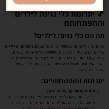
🎵 יתרונות כלי נגינה לילדים
והתפתחותם
מה הם כלי נגינה לילדים?
כלי נגינה לילדים הם למעשה כלי נגינה קטנים, המותאמים לילדים
צעירים. ברוב המקרים הכלים עשויים מעץ או פלסטיק, קלים
לאחיזה, ובטיחותיים. דבר נוסף המאפיין אותם הוא שיש להם
מספר אוקטבות מוגבל ומועט יותר מהכלי האמיתי ככה שקל
ללמוד ולנגן בהם.
יתרונות התפתחותיים:
פיתוח מוטוריקה עדינה וגסה
נגינה בתופים וקסילופונים דורשת תיאום וקשר עין-יד. זוהי
ותנועה החשובה מאוד להתפתחות התקינה של ילדכם.
בעקבות זאת,
מחקרים מראים כי נגינה תורמת