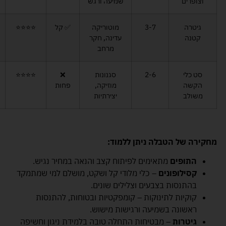
וצופרים
שמיעה ורגש
גיטרה
3-7
מוטוריקה
✅ קל
⭐️⭐️⭐️⭐️
קטנה
עדינה, חקר
מרחב
סט כלי
2-6
סגנונות
❌
⭐️⭐️⭐️⭐️
הקשה
מוזיקה,
פחות
משולב
יצירתיות
מחקירה של הטבלה ניתן ללמוד:
התופים
מתאימים לפיתוח קצב והנאה במחיר נגיש.
קסילופונים
– כלי מלודי קל ושקט, מושלם למי שמתמקד
בהתנסות בצבעים וצלילים שונים.
קוקיות לתינוקות – קומפקטיות ובטוחות, להתנסות
ראשונה בשמיעה ורגישות מישוש.
גיטרות
– מבטיחות התחלה טובה בלמידת ניגון וחשיפה