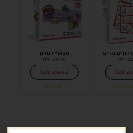
ו הורים גורים
סקוצ'י רמזים
4
ש"ח
49.90
ש"ח
ה לסל
הוספה לסל
מלאי רק 2
קיים במלאי