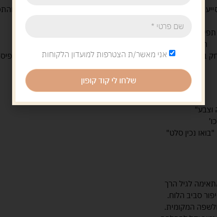
ייע בהתפתחות של ילדכם ושיפור מיומנויות חשובות בהמשך דרכו והתפ
מוטוריקה עדינה ותיאום יד‑עין
תפיסה חזותית (למידת צורה, צבע, התאמה)
חשיבה סיבתית, סיווג, זיכרון ויצירתיות
אני מאשר/ת הצטרפות למועדון הלקוחות
בקרב ילדים צעירים, ובכך לשפר את יצר הסקרנות, הלמידה, התפיסה 
שלחו לי קוד קופון
 וצבע"
ו’
"בואו נכין סלט"
תאימה לגיל הרך
פור סביב הלוח.
ולשפה המקומית.