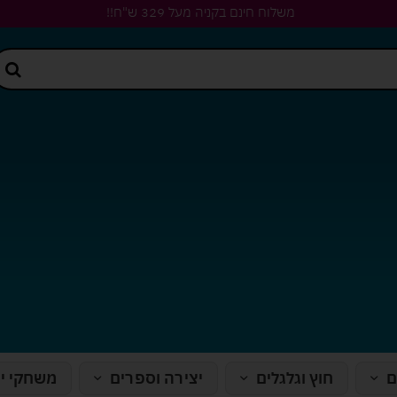
משלוח חינם בקניה מעל 329 ש"ח!!
ם
חוץ וגלגלים
יצירה וספרים
משחקי י