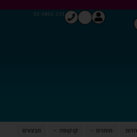
02-5802-231
הדות
מותגים
קו קופה
מבצעים