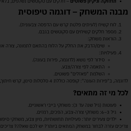
תחזוקה וניקיון פשוטים
– חלקים עם סקוטשים נשלפים, בלאי 
מבנה המשחק – דוגמה טיפוסית
לוח קשיח (לעיתים פלטת קרש עם הדפסה צבעונית).
מספר חלקים קשיחים עם סקוטשים בגבם.
הוראות משחק:
שים/הדבק את החלק על הלוח בהתאם לתמונה, צורה או 
פעילויות:
סידור לפי נושא (לדוגמה, פירות בעונה).
התאמה לפי צורה/צבע.
השלמת "פאזלים" פשוטים.
לדוגמה, ב"פירות העונה": קופסה כוללת 4 סלסלות סינון, קרש חיתוך, צלחות ו‑20 פירות להצמדה
לכל מי זה מתאים
?
פעוטות (גיל שנה עד 3): משחקי בייבי ראשוניים.
גיל 3–6: משחקי צורה‑צבע, הפכים, רמזים.
ילדים צעירים יותר: פעילויות תחושתיות, מיון צבע, משחקי סיפור
צריכים עזרה לבחור במשחק המתאים ביותר? יש לכם שאלה? צריכים ע