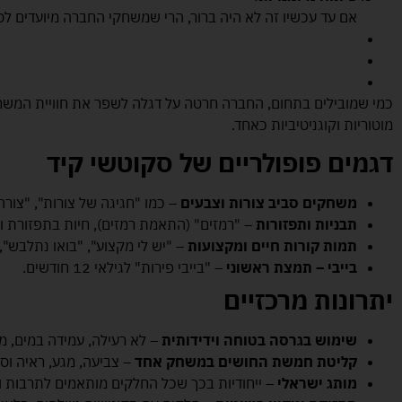
אם עד עכשיו זה לא היה ברור, הרי שמשחקי החברה מיועדים לס
כמי שמובילים בתחום, החברה חרטה על דגלה לשפר את חוויית המשחק 
מוטוריות וקוגניטיביות כאחד.
דגמים פופולריים של סקוטשי קיד
משחקים סביב צורות וצבעים
– כמו "חגיגה של צורות", "צורה
תבניות ותפזורות
– "רמזים" (התאמת רמזים), חיות בתפזורת וכ
תמות קורות חיים ומקצועות
– "יש לי מקצוע", "בואו נתלבש", 
בייבי – תמצת ראשוני
– "בייבי פירות" לגילאי 12 חודשים.
יתרונות מרכזיים
שימוש בגרסה בטוחה וידידותית
– לא רעילה, עמידה במים, מ
קליטת חמשת החושים במשחק אחד
– צביעה, מגע, ראיה וסי
מותג ישראלי
– ייחודיות בכך שכל החלקים מותאמים לתרבות 