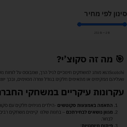
סינון לפי מחיר
252
₪
—
2
₪
🎯 מה זה סקוצ’י
?
Scotchiהוא מותג למשחקים חינוכיים לגיל הרך, שמבוסס על לו
שעליהם ממקימים או מתאימים חלקים בגודל וצורה מסוימים, ובכך יוצ
עקרונות עיקריים במשחקי החברה
התאמה באמצעות סקוטשים
-הילדים מניחים חלקים עם סקו
מגוון נושאים לבחירתכם
– בחנות שלנו קיימים משחקים רבים ה
לבחור.
פיתוח מיומנויות
: