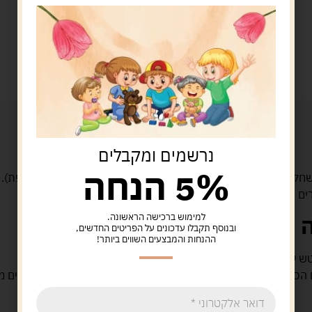
נרשמים ומקבלים
5% הנחה
חות משחק קשיחים ועמידים + חלקים עם סקוטש (מדבקה דו‑צדדית נשלפת)
רים פעילות אינטראקטיבית פשוטה ומהנה.
למימוש ברכישה הראשונה.
ובנוסף תקבלו עדכונים על הפריטים החדשים,
ההנחות והמבצעים השווים ביותר!
טש על לוח המשחק, בהתאמה מדויקת לתמונות, צורה או צבע.
כוללים: צורה-צבע, הפכים, מקצועות, בייבי פירות, חיות, קונספטים מ