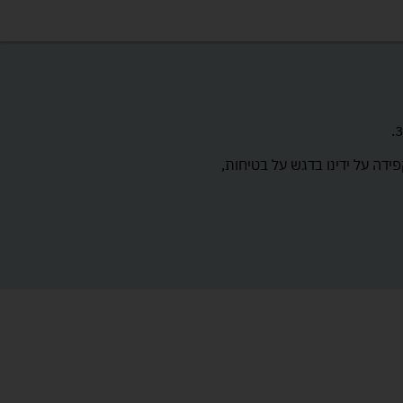
ה ומלמדת לילדכם. כל המשחקים באתר מתאימים לגילאי 1–3 שנים ונבחרו בקפידה על ידינו בדגש על בטיחות,