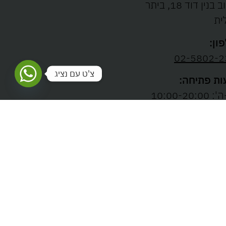
רחוב בנין דוד 18, ביתר
ית
ון:
02-5802-2
צ'ט עם נציג
ת פתיחה:
10:00-20:00
ו' וערבי חג: 10:00-
13:
נבנה ע"י
TWIZZ DIGITAL