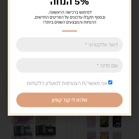
5% הנחה
למימוש ברכישה הראשונה.
ובנוסף תקבלו עדכונים על הפריטים החדשים,
ההנחות והמבצעים השווים ביותר!
קופת חיסכון מתכת
בנקט לילדים
15*12*8 ס"מ
49.00
ש"ח
34.00
ש"ח
הוספה לסל
הוספה לסל
קיים במלאי
קיים במלאי
אני מאשר/ת הצטרפות למועדון הלקוחות
שלחו לי קוד קופון