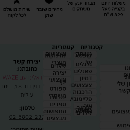
משלוח חינם
מבחר ענק של
בקנייה מעל
משחקים
מחירים שוברי
שירות מושלם
329 ש"ח
שוק
לכל לקוח
קטגוריות
קטגוריות
צעצועים
משחקי
לתינוקות
קופסא
יצירת קשר
מוצרי
על
קיץ
גלגלים
לילדים
נו
כתובתנו:
פאזלים
יצירה
ים
ת
נווטו אלינו עם WAZE
דמיון
צעצועי
עץ
 שלי
צעצועים
רחוב בנין דוד 18, ביתר
ספורט
קשר
הרכבות
עילית
משחקי
יהדות
פליימוביל
ספרים
איך
לבחור
טלפון:
משחקי
תחפושות
קופסא
עצועים
לילדים
02-5802-231
מבצעים
ימוש
שעות פתיחה: