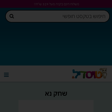
משלוח חינם בקניה מעל 329 ש"ח!!
שחק נא