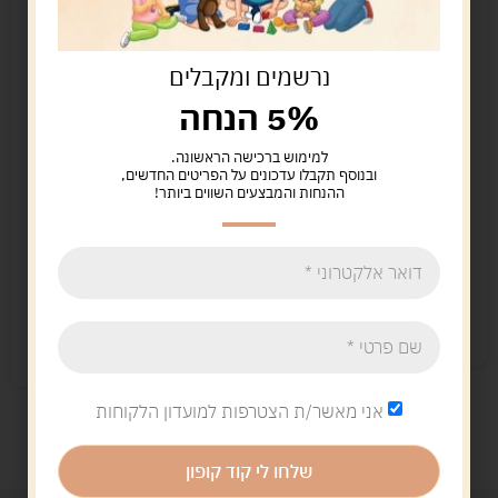
נרשמים ומקבלים
5% הנחה
למימוש ברכישה הראשונה.
ובנוסף תקבלו עדכונים על הפריטים החדשים,
ההנחות והמבצעים השווים ביותר!
מנה בהזמנה
על זה! משחק שליפה
מהיר
74.00
ש"ח
99.00
ש"ח
הוספה לסל
הוספה לסל
נשארו במלאי רק 1
קיים במלאי
אני מאשר/ת הצטרפות למועדון הלקוחות
שלחו לי קוד קופון