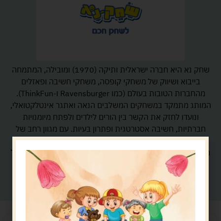
שחק נא היא חברה ישראלית ותיקה (1970) ומובילה, המתמחה
בייבוא ושיווק של משחקי קופסה, משחקי חשיבה ופאזלים
מהחברות הטובות בעולם (כמו Ravensburger ו-ThinkFun).
המותג מתמקד במשחקים המשלבים הנאה ואתגר אינטלקטואלי,
ונועדו לחזק את הקשר בין הורים לילדים ולפתח מיומנויות
חברתיות, חשיבה אסטרטגית ופתרון בעיות. עם מגוון רחב של
להיטים קלאסיים ומשחקים מודרניים זוכי פרסים, 'שחק נא'
מספקת שעות של זמן איכות וגירוי מחשבתי לכל המשפחה ולכל
גיל.