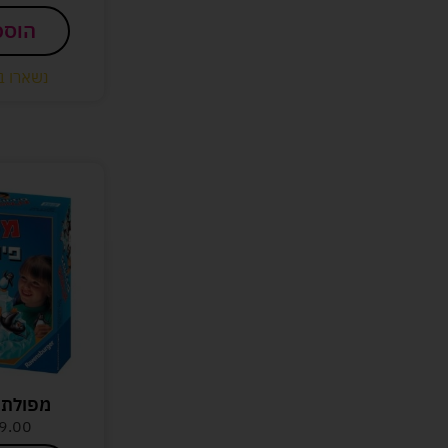
הוספ
נשארו ב
מפולת פ
9.00