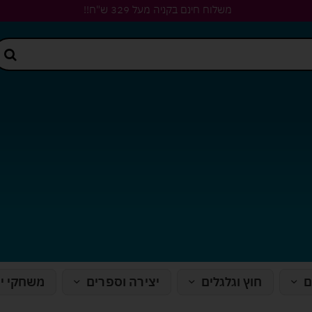
משלוח חינם בקניה מעל 329 ש"ח!!
ם
חוץ וגלגלים
יצירה וספרים
משחקי י