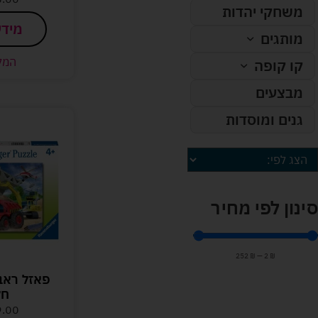
משחקי יהדות
מידע
מותגים
המל
קו קופה
מבצעים
גנים ומוסדות
סינון לפי מחיר
252
₪
—
2
₪
חל
9.00