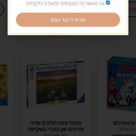
עבודה
אני מאשר/ת הצטרפות למועדון הלקוחות
ה לסל
59.00
ש"ח
שלחו לי קוד קופון
הוספה לסל
מלאי רק 1
נשארו במלאי רק 1
ינגווינים
פאזל 500 חלקים שדה
פרחים שן הארי בשקיעה
13
ש"ח
89.00
ש"ח