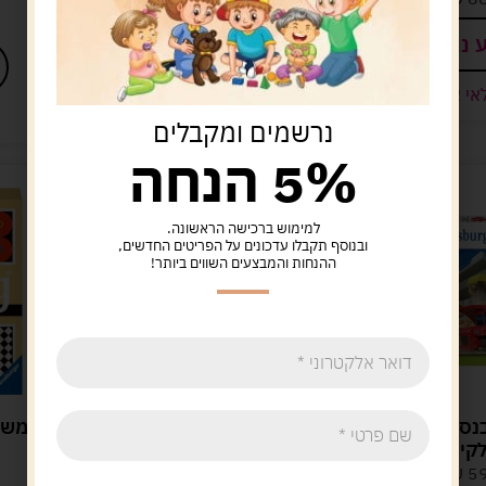
99.00
ש"ח
 נוסף
הוספה לסל
אי אזל
נשארו במלאי רק 2
נרשמים ומקבלים
5% הנחה
למימוש ברכישה הראשונה.
ובנוסף תקבלו עדכונים על הפריטים החדשים,
ההנחות והמבצעים השווים ביותר!
פאזל ראבנסבורגר 60
מארז 3 פאזלים
משח
קים
Ravensburger – הפאזל
הראשון שלי מכונות
5
ש"ח