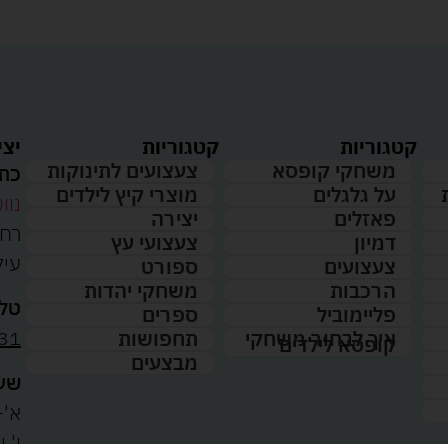
קטגוריות
קטגוריות
יצי
משחקי קופסא
צעצועים לתינוקות
כתו
על גלגלים
מוצרי קיץ לילדים
נווט
פאזלים
יצירה
דמיון
צעצועי עץ
עיל
צעצועים
ספורט
הרכבות
משחקי יהדות
טלפ
פליימוביל
ספרים
31
איך לבחור משחקי
תחפושות
קופסא לילדים
מבצעים
שעו
א'-ה': 