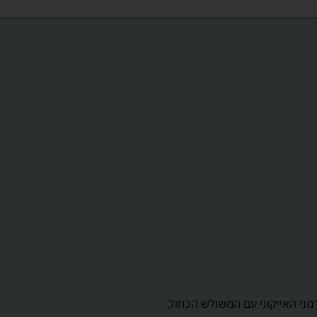
ח קצת זמן איכות משפחתי ביחד? תכירו את רבנסבורגר (Ravensburger) – המותג הגרמני האייקוני עם המשולש הכחול,