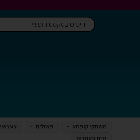
משחקי קופסא
פאזלים
צעצועי
גנים ומוסדות