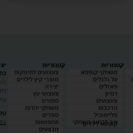
קטגוריות
קטגוריות
יצי
משחקי קופסא
צעצועים לתינוקות
כתו
על גלגלים
מוצרי קיץ לילדים
נווט
פאזלים
יצירה
דמיון
צעצועי עץ
עיל
צעצועים
ספורט
הרכבות
משחקי יהדות
טלפ
פליימוביל
ספרים
31
איך לבחור משחקי
תחפושות
קופסא לילדים
מבצעים