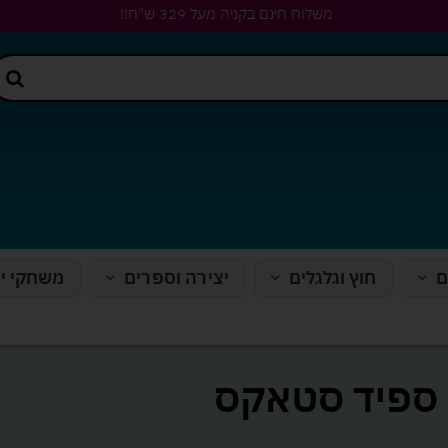
משלוח חינם בקניה מעל 329 ש"ח!!
ם
חוץ וגלגלים
יצירה וספרים
משחקי י
ספיד סטאקס