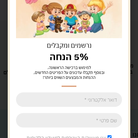
נרשמים ומקבלים
5% הנחה
משלוח חינם
מבחר ענק של
למימוש ברכישה הראשונה.
בקנייה מעל
משחקים
מחירים שוברי
שירות מושלם
ובנוסף תקבלו עדכונים על הפריטים החדשים,
329 ש"ח
ההנחות והמבצעים השווים ביותר!
שוק
לכל לקוח
קטגוריות
קטגוריות
צעצועים
משחקי
לתינוקות
קופסא
יצירת קשר
מוצרי
על
קיץ
גלגלים
לילדים
נו
כתובתנו:
פאזלים