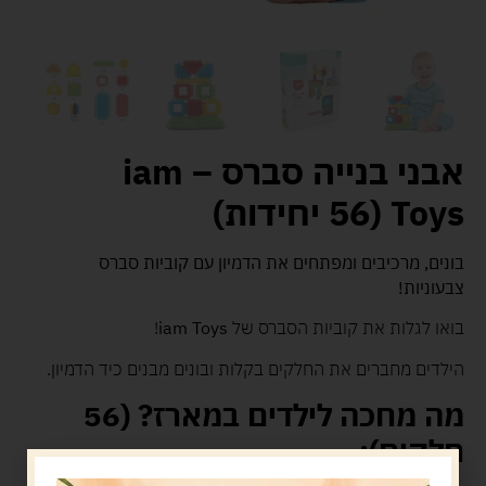
אבני בנייה סברס – iam
Toys (56 יחידות)
בונים, מרכיבים ומפתחים את הדמיון עם קוביות סברס
צבעוניות!
בואו לגלות את קוביות הסברס של
iam Toys
!
הילדים מחברים את החלקים בקלות ובונים מבנים כיד הדמיון.
מה מחכה לילדים במארז? (56
חלקים):