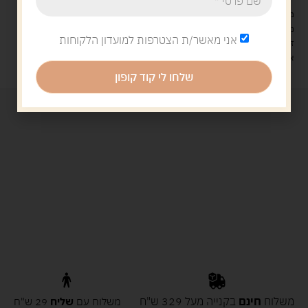
מעל 329 ש"ח, משלוח עם שליח עד הבית חינם! – 0 ₪
משלוח עם שליח עד הבית: 29 ש"ח
אני מאשר/ת הצטרפות למועדון הלקוחות
זמן אספקה: עד 4 ימי עסקים.
איסוף עצמי: מ"ביתר טויס" רחוב בניין דוד 18, ביתר עילית.
שלחו לי קוד קופון
משלוח
חינם
בקנייה מעל 329 ש"ח
משלוח עם
שליח
29 ש"ח