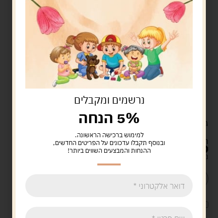
חיבור קל ונוח:
הילדים מצמידים את הקוביות ויוצרים
צורות ומבנים בקלות.
מרקם סברס ייחודי:
הזיזים הבולטים מעניקים חוויה
תחושתית נעימה ומיוחדת.
פיתוח מיומנויות:
המשחק מחזק מוטוריקה עדינה, קשר
עין-יד וכושר תכנון.
יצירתיות חופשית:
הילדים בונים מגדלים, חיות ומבנים
נרשמים ומקבלים
לפי הדמיון האישי.
5% הנחה
גילאים:
המשחק מתאים לילדים ולפעוטות מגיל
3 ומעלה
.
למימוש ברכישה הראשונה.
הזמינו עכשיו ותנו לילדים לבנות וליצור בהנאה!
ובנוסף תקבלו עדכונים על הפריטים החדשים,
99.00
ש"ח
ההנחות והמבצעים השווים ביותר!
נשארו במלאי רק 2
הוספה לסל
קנה עכשיו
לארוז את המוצר באריזת מתנה
5.00 ש"ח
?