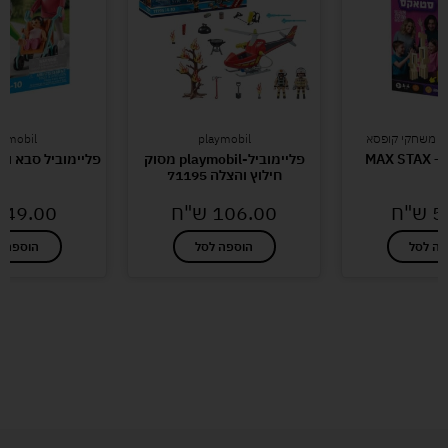
ם משחקי קופסא
playmobil
aymobil
MAX 
פליימוביל-playmobil מסוק
פליימוביל סבא וסבתא 
חילוץ והצלה 71195
5
ש"ח
106.00
ש"ח
49.00
פה לסל
הוספה לסל
הוספה ל
לעוד מוצרים במבצעים מיוחדים