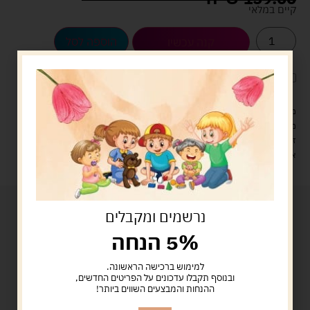
קיים במלאי
הוספה לסל
קנה עכשיו
לארוז את המוצר באריזת מתנה
5.00 ש"ח
?
מעל 329 ש"ח, משלוח עם שליח עד הבית חינם! – 0 ₪
משלוח עם שליח עד הבית: 29 ש"ח
זמן אספקה: עד 4 ימי עסקים.
איסוף עצמי: מ"ביתר טויס" רחוב בניין דוד 18, ביתר עילית.
נרשמים ומקבלים
5% הנחה
למימוש ברכישה הראשונה.
ובנוסף תקבלו עדכונים על הפריטים החדשים,
ההנחות והמבצעים השווים ביותר!