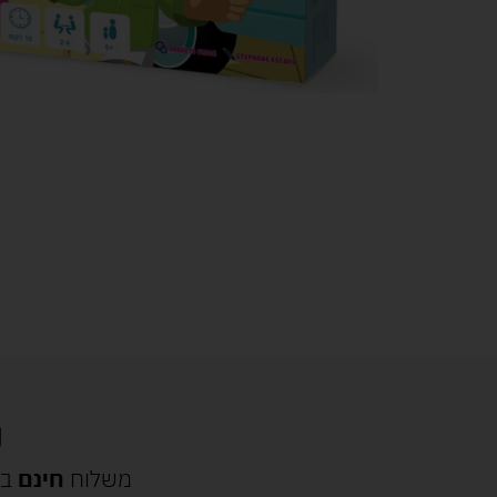
משלוח
חינם
בק