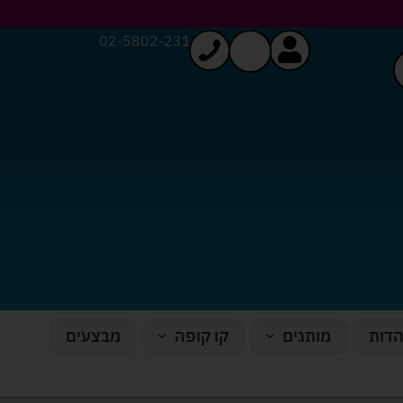
02-5802-231
הדות
מותגים
קו קופה
מבצעים