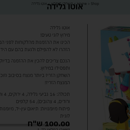
אוטו גלידה
Shop
>
Home
>
משחקי קופסא
>
אוטו גלידה
אוטו גלידה
מירוץ לוגי טעים!
הכינו את ההזמנות מהלקוחות לפני המ
הזהרו לא להפילם ולגעת בהם עם הידיי
הנכם צריכים להכין את ההזמנה בדיו
ותפסידו במירוץ.
השחקן הזריז ביותר מנצח בסיבוב וזו
המנצח הזריז!
ורודים, 4 צהובים), 54 קלפים
פיתוח מיומנויות: תיאום עין-יד, מיומנ
לוגית
100.00
ש"ח
נשארו במלאי רק 1