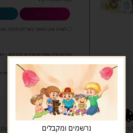
הוספה 
קנה עכשיו
לארוז את המוצר באריזת מתנה
5.00 
מעל 329 ש"ח, משלוח עם שליח עד הבית חינם! – 0 ₪
משלוח עם שליח עד הבית: 29 ש"ח
זמן אספקה: עד 4 ימי עסקים.
איסוף עצמי: מ"ביתר טויס" רחוב בניין דוד 18, ביתר עילית.
נרשמים ומקבלים
נייה מעל 329 ש"ח
משלוח עם