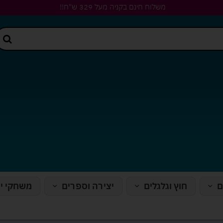
משלוח חינם בקניה מעל 329 ש"ח!!
ם
חוץ וגלגלים
יצירה וספרים
משחקי י