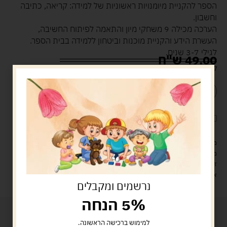
הספר להקניית מיומנויות ראשוניות של למידה: קריאה, כתיבה
וחשבון.
הערכה מכילה 9 משחקי מיון והתאמה לפיתוח החשיבה,
העשרת הידע והקניית מוכנות וביטחון ללמידה בבית הספר.
לגילי 3-7 שנים.
49.00
ש"ח
קיים במלאי
הוספה לסל
קנה עכשיו
לארוז את המוצר באריזת מתנה
5.00 ש"ח
?
מעל 329 ש"ח, משלוח עם שליח עד הבית חינם! – 0 ₪
משלוח עם שליח עד הבית: 29 ש"ח
זמן אספקה: עד 4 ימי עסקים.
איסוף עצמי: מ"ביתר טויס" רחוב בניין דוד 18, ביתר עילית.
נרשמים ומקבלים
5% הנחה
למימוש ברכישה הראשונה.