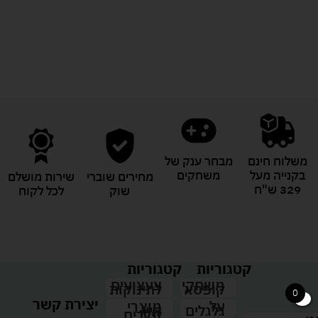
לעוד מוצרים במבצעים מיוחדים
משלוח חינם
מבחר ענק של
בקנייה מעל
משחקים
מחירים שוברי
שירות מושלם
329 ש"ח
שוק
לכל לקוח
קטגוריות
קטגוריות
צעצועים
משחקי
לתינוקות
קופסא
0
יצירת קשר
מוצרי
על
קיץ
גלגלים
לילדים