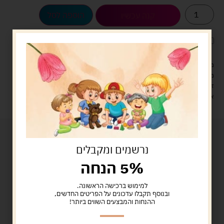
הוספה לסל
קנה עכשיו
לארוז את המוצר באריזת מתנה
5.00 ש"ח
?
מעל 329 ש"ח, משלוח עם שליח עד הבית חינם! – 0 ₪
משלוח עם שליח עד הבית: 29 ש"ח
זמן אספקה: עד 4 ימי עסקים.
איסוף עצמי: מ"ביתר טויס" רחוב בניין דוד 18, ביתר עילית.
נרשמים ומקבלים
5% הנחה
למימוש ברכישה הראשונה.
ובנוסף תקבלו עדכונים על הפריטים החדשים,
ההנחות והמבצעים השווים ביותר!