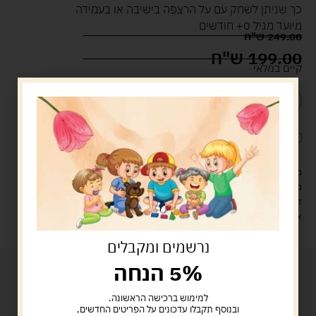
כך שניתן לשחק עם על הרצפה בישיבה או בעמידה
מיועד מגיל 0+ חודשים
249.00
ש"ח
199.00
ש"ח
קיים במלאי
הוספה לסל
קנה עכשיו
לארוז את המוצר באריזת מתנה
5.00 ש"ח
?
מעל 329 ש"ח, משלוח עם שליח עד הבית חינם! – 0 ₪
משלוח עם שליח עד הבית: 29 ש"ח
זמן אספקה: עד 4 ימי עסקים.
איסוף עצמי: מ"ביתר טויס" רחוב בניין דוד 18, ביתר עילית.
נרשמים ומקבלים
5% הנחה
למימוש ברכישה הראשונה.
ובנוסף תקבלו עדכונים על הפריטים החדשים,