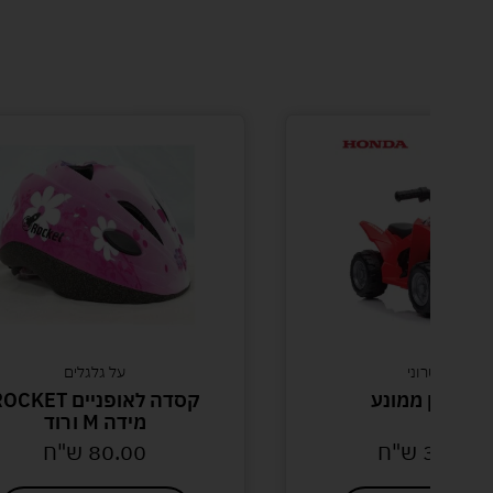
אלקטרוני
על גלגלים
רקטרון ממונע
קסדה לאופניים CKET
מידה M ורוד
389.0
ש"ח
80.00
ש"ח