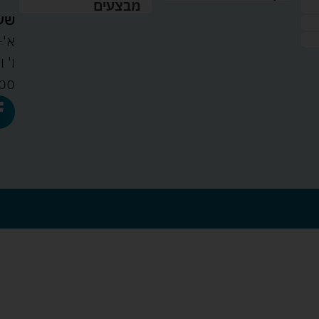
מבצעים
שעו
א'-ה': 
00