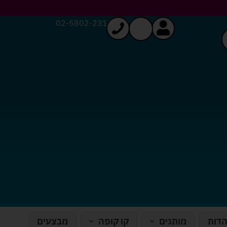
02-5802-231
הדות
מותגים
קו קופה
מבצעים