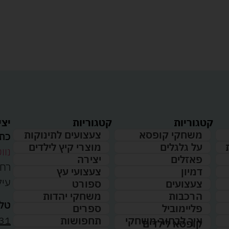
קטגוריות
קטגוריות
יצי
משחקי קופסא
צעצועים לתינוקות
כתו
על גלגלים
מוצרי קיץ לילדים
נווט
פאזלים
יצירה
דמיון
צעצועי עץ
עיל
צעצועים
ספורט
הרכבות
משחקי יהדות
טלפ
פליימוביל
ספרים
31
איך לבחור משחקי
תחפושות
קופסא לילדים