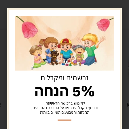
מוצרים קשורים
נרשמים ומקבלים
5% הנחה
בימבות
למימוש ברכישה הראשונה.
RO
בימבה אורקולית – פו הדוב
א
ובנוסף תקבלו עדכונים על הפריטים החדשים,
ההנחות והמבצעים השווים ביותר!
199.00
ש"ח