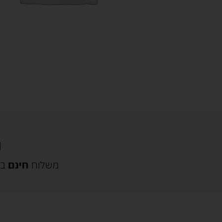
משלוח
חינם
בק