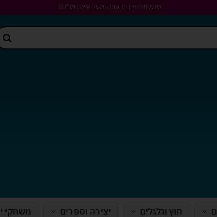
משלוח חינם בקניה מעל 329 ש"ח!!
ם
חוץ וגלגלים
יצירה וספרים
משחקי י