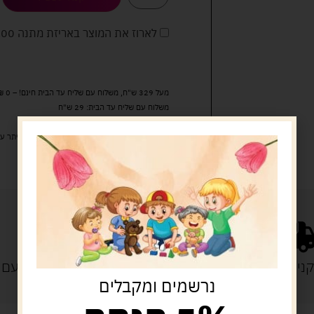
לארוז את המוצר באריזת מתנה
5.00 
מעל 329 ש"ח, משלוח עם שליח עד הבית חינם! – 0 ₪
משלוח עם שליח עד הבית: 29 ש"ח
זמן אספקה: עד 4 ימי עסקים.
איסוף עצמי: מ"ביתר טויס" רחוב בניין דוד 18, ביתר עילית.
נייה מעל 329 ש"ח
משלוח עם
נרשמים ומקבלים