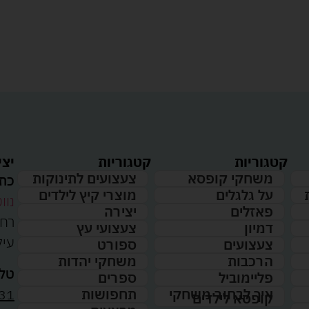
קטגוריות
קטגוריות
יצי
משחקי קופסא
צעצועים לתינוקות
כתו
על גלגלים
מוצרי קיץ לילדים
נווט
פאזלים
יצירה
דמיון
צעצועי עץ
עיל
צעצועים
ספורט
הרכבות
משחקי יהדות
טלפ
פליימוביל
ספרים
31
איך לבחור משחקי
תחפושות
קופסא לילדים