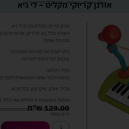
אורגן קריוקי מקליט – לי גיא
Shop
>
Home
>
צעצועים
>
אורגן קריוקי מקליט – לי גיא
אורגן קריוקי מקליט מבית לי גיא
מנגינות שונות.
ניתן לווסת את מהירות המנגינות
עוצמת קול ניתנת לשליטה
כולל הקלטה
כניסת חיבור שמע המאפשרת לחבר מיקרו
מכיל: אורגן. מיקרופון. כבל AUX.
מופעל באמצעות 3 סוללות AA (כלול באריזה)
129.00
ש"ח
קיים במלאי
קנה עכשיו