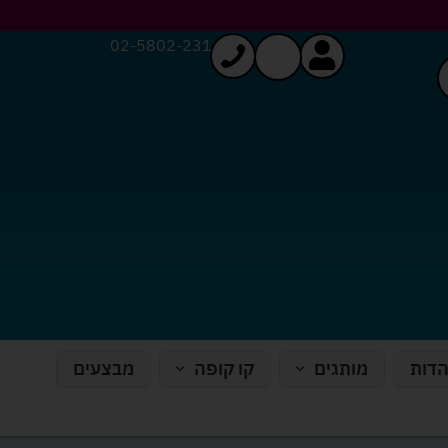
02-5802-231
הדות
מותגים
קו קופה
מבצעים