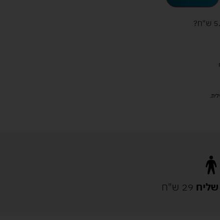
ש"ח
?
שליח
29 ש"ח