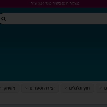
משלוח חינם בקניה מעל 329 ש"ח!!
ם
חוץ וגלגלים
יצירה וספרים
משחקי י