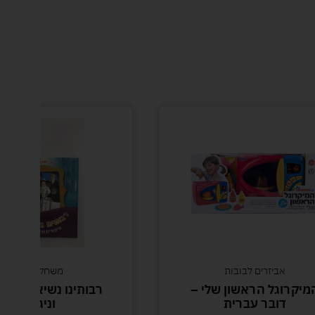
אביזרים לבובות
משחקי יהדות
מיקרוגל הראשון שלי –
רבותינו נשיאנו – סי
דובר עברית
וניגונים