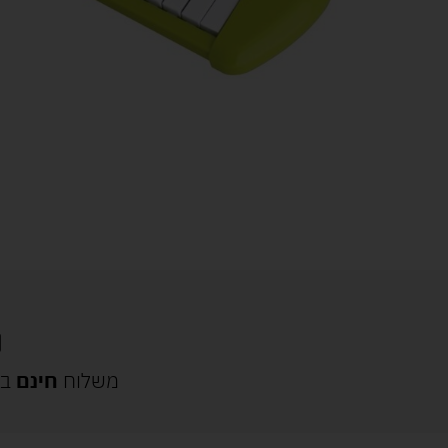
משלוח
חינם
בק