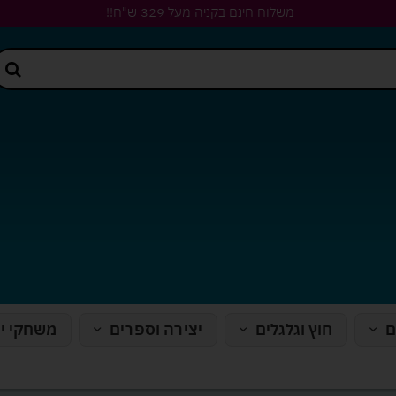
משלוח חינם בקניה מעל 329 ש"ח!!
ם
חוץ וגלגלים
יצירה וספרים
משחקי י