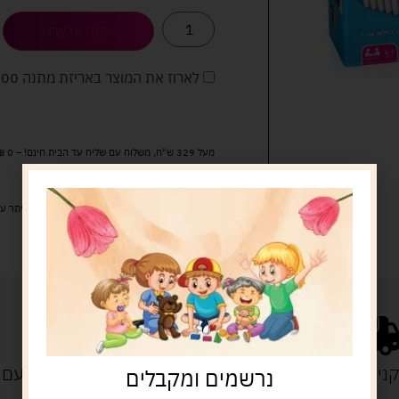
קנה עכשיו
לארוז את המוצר באריזת מתנה
5.00 
מעל 329 ש"ח, משלוח עם שליח עד הבית חינם! – 0 ₪
משלוח עם שליח עד הבית: 29 ש"ח
זמן אספקה: עד 4 ימי עסקים.
איסוף עצמי: מ"ביתר טויס" רחוב בניין דוד 18, ביתר עילית.
נייה מעל 329 ש"ח
משלוח עם
נרשמים ומקבלים