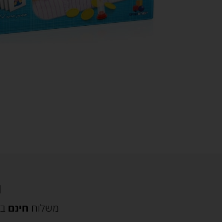
משלוח
חינם
בק