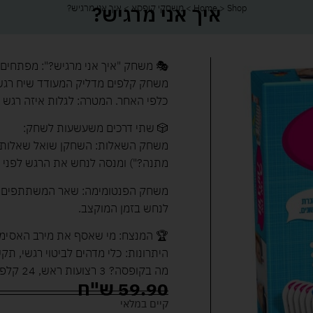
איך אני מרגיש?
Shop
>
Home
>
משחקי קופסא
>
איך אני מרגיש?
🎭 משחק "איך אני מרגיש?": מפתחים א
משחק קלפים מדליק המעודד שיח רגשי,
כלפי האחר. המטרה: לגלות איזה רגש 
🎲 שתי דרכים משעשעות לשחק:
משחק השאלות: השחקן שואל שאלות ש
מתנה?") ומנסה לנחש את הרגש לפני ש
משחק הפנטומימה: שאר המשתתפים מצ
לנחש בזמן המוקצב.
🏆 המנצח: מי שאסף את מירב האסימוני
היתרונות: כלי מדהים לביטוי רגשי, ת
מה בקופסה? 3 רצועות ראש, 24 קלפי רגשות, שעון חול ו-24 אסימונים.
59.90
ש"ח
קיים במלאי