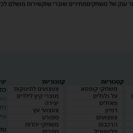
 ענק של משחקים
מחירים שוברי שוק
שירות מושלם לכל
קטגוריות
קטגוריות
יצי
משחקי קופסא
צעצועים לתינוקות
כתו
על גלגלים
מוצרי קיץ לילדים
נווט
פאזלים
יצירה
דמיון
צעצועי עץ
עיל
צעצועים
ספורט
הרכבות
משחקי יהדות
טלפ
פליימוביל
ספרים