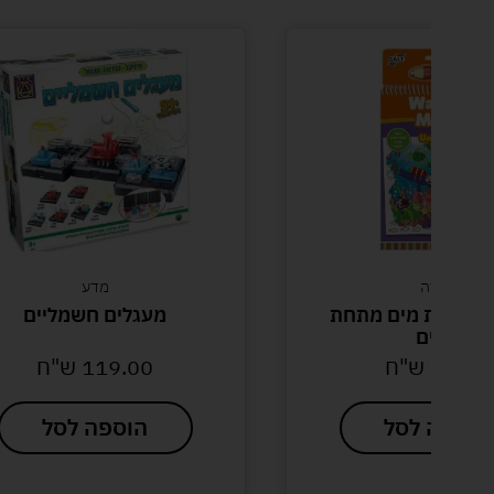
מדע
מים מתחת
מעגלים חשמליים
"ח
119.00
ש"ח
סל
הוספה לסל