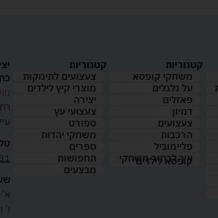
קטגוריות
קטגוריות
יצי
משחקי קופסא
צעצועים לתינוקות
כתו
על גלגלים
מוצרי קיץ לילדים
נווט
פאזלים
יצירה
דמיון
צעצועי עץ
עיל
צעצועים
ספורט
הרכבות
משחקי יהדות
טלפ
פליימוביל
ספרים
31
איך לבחור משחקי
תחפושות
קופסא לילדים
מבצעים
שעו
א'-ה': 