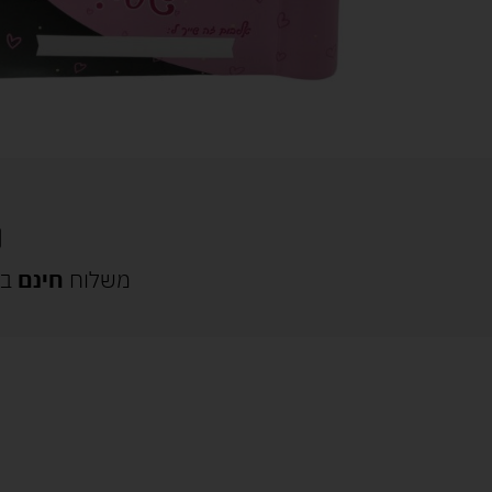
משלוח
חינם
בק