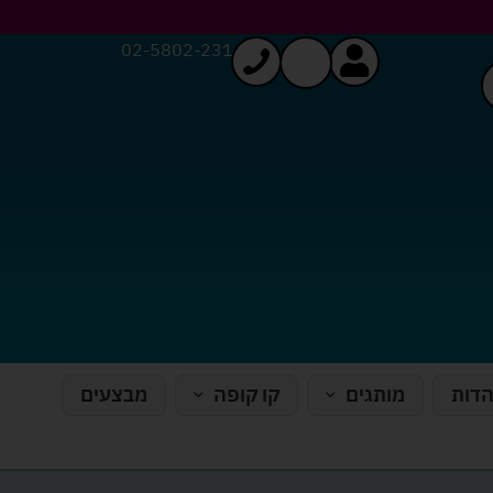
02-5802-231
הדות
מותגים
קו קופה
מבצעים