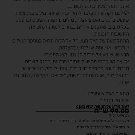
אתגר זהה לצעירים וגם לבוגרים.
יש לכם דקה אחת בלבד לתאר כמה שיותר מילים באמצעות
שימוש ברמזים ואסוציאציות, מילים נרדפות, הפכים וכדומה.
בכל סיבוב, שחקנים אחרים נבחרים לנסות לנחש את
התשובות הנכונות.
ההתקדמות של חיילי המשחק על הלוח תלויה במספר המילים
שתנחשו או שתסייעו לנחש בהצלחה.
הראשון שיגיע אל מרחב הניצחון הוא המנצח!
אליאס משפחתי מסייע לשיפור יצירתיות ומחזק קשרים
חברתיים ומשפחתיים רב דוריים, וניתן לשחק בו שוב ושוב
בהנאה רבה, או להוסיפו למשחק "אליאס" הקלאסי, ולגוון גם
אותו.
מתאים מגיל 6 ומעלה
3-8 משתתפים
לעוד מידע על המוצר, לחץ כאן >
99.00
ש"ח
המלאי אזל
מעל 329 ש"ח, משלוח עם שליח עד הבית חינם! – 0 ₪
משלוח עם שליח עד הבית: 29 ש"ח
זמן אספקה: עד 4 ימי עסקים.