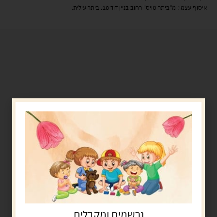
איסוף עצמי: מ"ביתר טויס" רחוב בניין דוד 18, ביתר עילית.
נרשמים ומקבלים