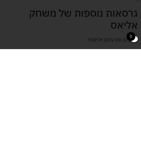
גרסאות נוספות של משחק
אליאס
0
אוהבים את עולם אליאס?
•
אליאס
– משחק המילים הקלאסי.
•
אליאס ישראל
– גרסה עם מושגים וקריצות מהתרבות הישראלית.
•
הרחבת זהב לאליאס
– קלפים חדשים למי שכבר מכיר את
המשחק.