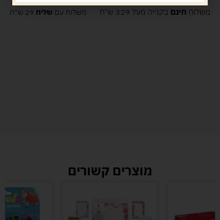
משלוח
חינם
בקנייה מעל 329 ש"ח
משלוח עם
שליח
29 ש"ח
מוצרים קשורים