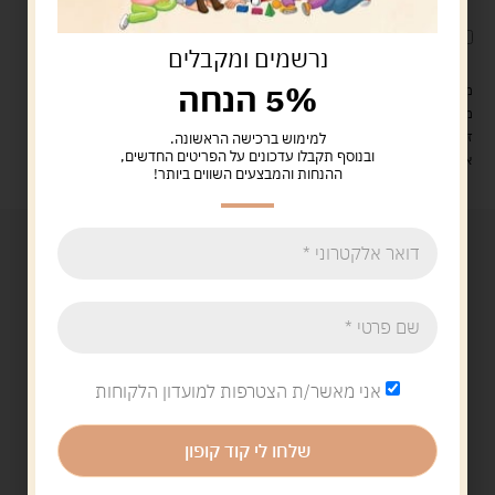
לארוז את המוצר באריזת מתנה
5.00 ש"ח
?
נרשמים ומקבלים
5% הנחה
מעל 329 ש"ח, משלוח עם שליח עד הבית חינם! – 0 ₪
משלוח עם שליח עד הבית: 29 ש"ח
זמן אספקה: עד 4 ימי עסקים.
למימוש ברכישה הראשונה.
ובנוסף תקבלו עדכונים על הפריטים החדשים,
איסוף עצמי: מ"ביתר טויס" רחוב בניין דוד 18, ביתר עילית.
ההנחות והמבצעים השווים ביותר!
אני מאשר/ת הצטרפות למועדון הלקוחות
שלחו לי קוד קופון