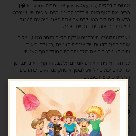
אנטומיה בסליים (Squishy Organs) – מבית Kosmos 🧠🧪
הכירו את הגוף האנושי בדרך הכי מטורפת וכיפית שיש! ערכה
מדעית ולימודית המשלבת את עולם האנטומיה עם הטרנד
שילדים הכי אוהבים – סליים ויצירה.
יוצרים ומדענים: מערבבים אבקת סליים וחימר גמיש, יוצקים
אותם לתוך תבניות של איברים פנימיים (כמו לב, ריאות
ומעיים) ומרכיבים את כולם יחד בתוך מודל הגוף האנושי.
למידה חווייתית: הילדים לומדים על מבנה הגוף והאיברים, תוך
כדי שהם יכולים ללחוץ, למעוך ולשחק עם האיברים הרכים
והגמישים שיצרו בעצמם.
לבד או יחד: מושלם כפרויקט אישי מרתק או כפעילות
קבוצתית משותפת ומגבשת.
גיל מתאים: 8 ומעלה.
89.90
ש"ח
קיים במלאי
הוספה לסל
קנה עכשיו