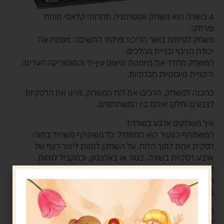
4 בשורה הוא משחק אסטרטגיה תחרותי קלאסי מותח
ומרתק!
משחק לפיתוח כושר הריכוז ומיקוד החשיבה. מפתח את
יכולת הניבוי ובניית מהלכים.
המשחק מחדד את מיומנות תיאום עין-יד והמוטוריקה העדינה
והקניית מיומנויות חברתיות.
כהכנה למשחק, הרכיבו את לוח המשחק. מיינו את הדסקיות
לצבעים וחלקו אותם בין המשתתפים.
איך משחקים ארבע בשורה?
המשתתף הצעיר הוא המתחיל. כל משתתף משחיל בתורו
דסקית אחת לתוך הלוח. על השחקן לנסות ליצור רצף של
ארבע דסקיות בשורה, בטור או באלכסון, ובמקביל לנסות
לתחום את היריב ולמנוע ממנו ליצור רצף עם הדסקיות שלו.
המנצח: השחקן הראשון שהצליח ליצור רצף של 4 דסקיות
בצבע זהה.
מה בקופסה?
לוח משחק