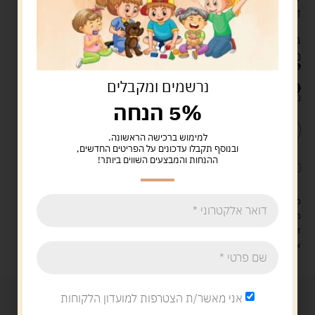
דסקיות בשני צבעים
גיל: 6-99
משתתפים: 2
54.90
ש"ח
39.90
ש"ח
נרשמים ומקבלים
נשארו במלאי רק 2
5% הנחה
הוספה לסל
קנה עכשיו
למימוש ברכישה הראשונה.
ובנוסף תקבלו עדכונים על הפריטים החדשים,
ההנחות והמבצעים השווים ביותר!
לארוז את המוצר באריזת מתנה
5.00 ש"ח
?
מעל 329 ש"ח, משלוח עם שליח עד הבית חינם! – 0 ₪
משלוח עם שליח עד הבית: 29 ש"ח
זמן אספקה: עד 4 ימי עסקים.
איסוף עצמי: מ"ביתר טויס" רחוב בניין דוד 18, ביתר עילית.
אני מאשר/ת הצטרפות למועדון הלקוחות