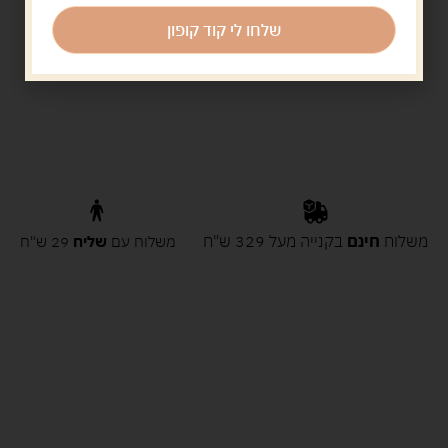
שלחו לי קוד קופון
משלוח
חינם
בקנייה מעל 329 ש"ח
משלוח עם
שליח
29 ש"ח