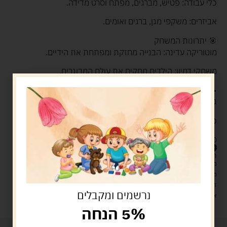
כלי עבודה: פטיש, מברגים, מפתח וסרט מדידה.
אביזרים: משקפי מגן, ברגים ואומים.
🎯 יתרונות המשחק
מוטוריקה עדינה: הבנייה מחזקת ומפתחת את הידיים.
משחקי דמיון: הילדים מחקים את עולם המבוגרים.
📝 פרטי המוצר
גיל מומלץ: 3 ומעלה
כמות חלקים: 30
סוללות למקדחה: 2 סוללות AA (לא כלול)
119.00
ש"ח
המלאי אזל
מעל 329 ש"ח, משלוח עם שליח עד הבית חינם! – 0 ₪
משלוח עם שליח עד הבית: 29 ש"ח
זמן אספקה: עד 4 ימי עסקים.
נרשמים ומקבלים
איסוף עצמי: מ"ביתר טויס" רחוב בניין דוד 18, ביתר עילית.
5% הנחה