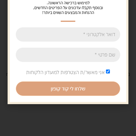
למימוש ברכישה הראשונה.
ובנוסף תקבלו עדכונים על הפריטים החדשים,
ההנחות והמבצעים השווים ביותר!
אני מאשר/ת הצטרפות למועדון הלקוחות
משלוח
חינם
בקנייה מעל 329 ש"ח
משלוח עם
שליח
29 ש"ח
שלחו לי קוד קופון