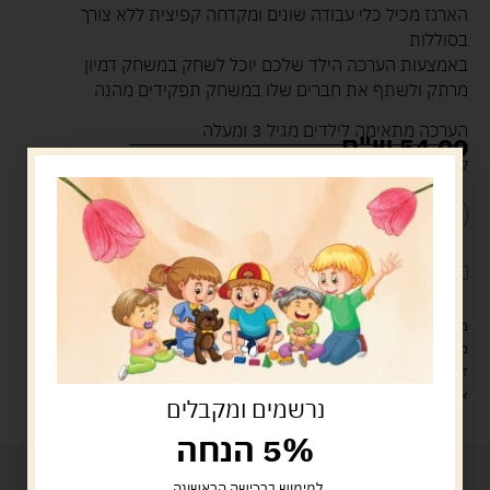
הארגז מכיל כלי עבודה שונים ומקדחה קפיצית ללא צורך
בסוללות
באמצעות הערכה הילד שלכם יוכל לשחק במשחק דמיון
מרתק ולשתף את חברים שלו במשחק תפקידים מהנה
הערכה מתאימה לילדים מגיל 3 ומעלה
54.00
ש"ח
קיים במלאי
הוספה לסל
קנה עכשיו
לארוז את המוצר באריזת מתנה
5.00 ש"ח
?
מעל 329 ש"ח, משלוח עם שליח עד הבית חינם! – 0 ₪
משלוח עם שליח עד הבית: 29 ש"ח
זמן אספקה: עד 4 ימי עסקים.
איסוף עצמי: מ"ביתר טויס" רחוב בניין דוד 18, ביתר עילית.
נרשמים ומקבלים
5% הנחה
למימוש ברכישה הראשונה.