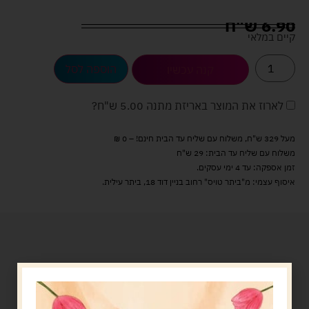
6.90
ש"ח
קיים במלאי
הוספה לסל
קנה עכשיו
לארוז את המוצר באריזת מתנה
5.00 ש"ח
?
מעל 329 ש"ח, משלוח עם שליח עד הבית חינם! – 0 ₪
משלוח עם שליח עד הבית: 29 ש"ח
זמן אספקה: עד 4 ימי עסקים.
איסוף עצמי: מ"ביתר טויס" רחוב בניין דוד 18, ביתר עילית.