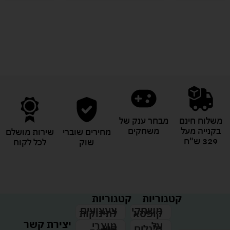
לעוד מוצרים במבצעים מיוחדים
משלוח חינם
מבחר ענק של
בקנייה מעל
משחקים
מחירים שוברי
שירות מושלם
329 ש"ח
שוק
לכל לקוח
קטגוריות
קטגוריות
צעצועים
משחקי
לתינוקות
קופסא
יצירת קשר
מוצרי
על
קיץ
גלגלים