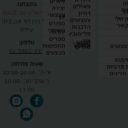
לילדים
נו
כתובתנו:
פאזלים
יצירה
ים
ת
נווטו אלינו עם WAZE
דמיון
צעצועי
עץ
 שלי
צעצועים
רחוב בנין דוד 18, ביתר
ספורט
קשר
הרכבות
עילית
משחקי
יהדות
פליימוביל
ספרים
איך
לבחור
טלפון:
משחקי
תחפושות
קופסא
עצועים
לילדים
02-5802-231
מבצעים
ימוש
שעות פתיחה:
ת פרטיות
א'-ה': 10:00-20:00
 חריגים
ו' וערבי חג: 10:00-
13:00