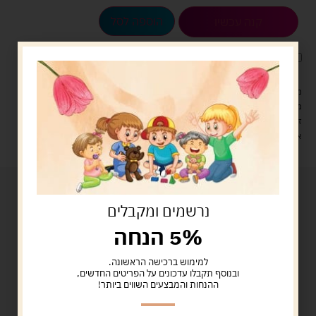
הוספה לסל
קנה עכשיו
לארוז את המוצר באריזת מתנה
5.00 ש"ח
?
מעל 329 ש"ח, משלוח עם שליח עד הבית חינם! – 0 ₪
משלוח עם שליח עד הבית: 29 ש"ח
זמן אספקה: עד 4 ימי עסקים.
איסוף עצמי: מ"ביתר טויס" רחוב בניין דוד 18, ביתר עילית.
נרשמים ומקבלים
5% הנחה
למימוש ברכישה הראשונה.
ובנוסף תקבלו עדכונים על הפריטים החדשים,
ההנחות והמבצעים השווים ביותר!