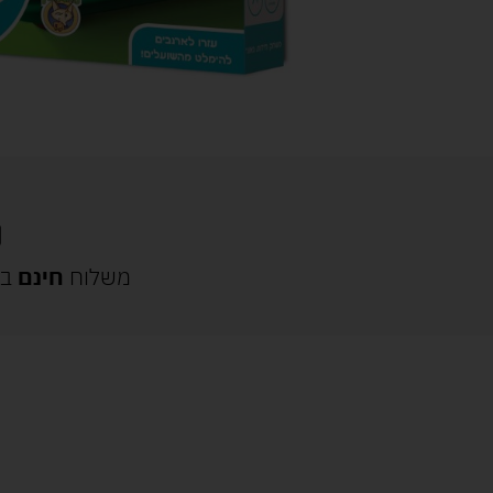
משלוח
חינם
בק