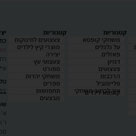
קטגוריות
קטגוריות
יצי
משחקי קופסא
צעצועים לתינוקות
כתו
על גלגלים
מוצרי קיץ לילדים
נווט
פאזלים
יצירה
דמיון
צעצועי עץ
עיל
צעצועים
ספורט
הרכבות
משחקי יהדות
טלפ
פליימוביל
ספרים
31
איך לבחור משחקי
תחפושות
קופסא לילדים
מבצעים
שעו
א'-ה': 
00