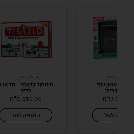
פסא
משחקי חשיבה
ון שלי –
מונופול קלאסי – חדש! 8
ית!
כלים
ש"ח
159.00
ש"ח
סל
הוספה לסל