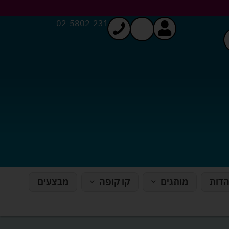
02-5802-231
הדות
מותגים
קו קופה
מבצעים