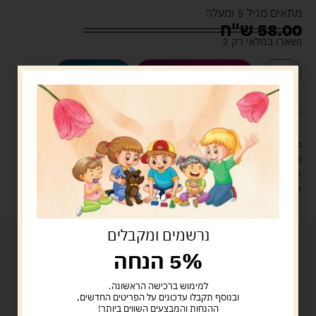
מתאים מגיל 5 ומעלה
58.00
ש"ח
נשארו במלאי רק 2
הוספה לסל
קנה עכשיו
לארוז את המוצר באריזת מתנה
5.00 ש"ח
?
מעל 329 ש"ח, משלוח עם שליח עד הבית חינם! – 0 ₪
משלוח עם שליח עד הבית: 29 ש"ח
זמן אספקה: עד 4 ימי עסקים.
איסוף עצמי: מ"ביתר טויס" רחוב בניין דוד 18, ביתר עילית.
נרשמים ומקבלים
5% הנחה
למימוש ברכישה הראשונה.
ובנוסף תקבלו עדכונים על הפריטים החדשים,
ההנחות והמבצעים השווים ביותר!