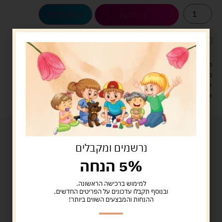
הוספה לסל
קנה עכשיו
לארוז את המוצר באריזת מתנה
5.00 ש"ח
?
מעל 329 ש"ח, משלוח עם שליח עד הבית חינם! – 0 ₪
משלוח עם שליח עד הבית: 29 ש"ח
זמן אספקה: עד 4 ימי עסקים.
איסוף עצמי: מ"ביתר טויס" רחוב בניין דוד 18, ביתר עילית.
נרשמים ומקבלים
5% הנחה
למימוש ברכישה הראשונה.
ובנוסף תקבלו עדכונים על הפריטים החדשים,
ההנחות והמבצעים השווים ביותר!