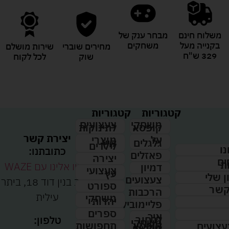
משלוח חינם
מבחר ענק של
בקנייה מעל
משחקים
מחירים שוברי
שירות מושלם
329 ש"ח
שוק
לכל לקוח
קטגוריות
קטגוריות
צעצועים
משחקי
לתינוקות
קופסא
יצירת קשר
מוצרי
על
קיץ
גלגלים
לילדים
נו
כתובתנו:
פאזלים
יצירה
ים
ת
נווטו אלינו עם WAZE
דמיון
צעצועי
עץ
 שלי
צעצועים
רחוב בנין דוד 18, ביתר
ספורט
קשר
הרכבות
עילית
משחקי
יהדות
פליימוביל
ספרים
איך
לבחור
טלפון:
משחקי
תחפושות
קופסא
עצועים
לילדים