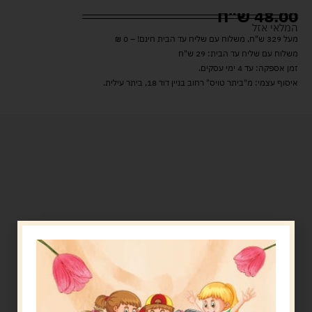
48.00
ש"ח
המלאי אזל
מעל 329 ש"ח, משלוח עם שליח עד הבית חינם! – 0 ₪
משלוח עם שליח עד הבית: 29 ש"ח
זמן אספקה: עד 4 ימי עסקים.
איסוף עצמי: מ"ביתר טויס" רחוב בניין דוד 18, ביתר עילית.