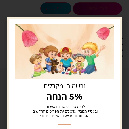
הוספה לסל
קנה עכשיו
לארוז את המוצר באריזת מתנה
5.00 ש"ח
?
מעל 329 ש"ח, משלוח עם שליח עד הבית חינם! – 0 ₪
משלוח עם שליח עד הבית: 29 ש"ח
זמן אספקה: עד 4 ימי עסקים.
איסוף עצמי: מ"ביתר טויס" רחוב בניין דוד 18, ביתר עילית.
נרשמים ומקבלים
5% הנחה
למימוש ברכישה הראשונה.
ובנוסף תקבלו עדכונים על הפריטים החדשים,
ההנחות והמבצעים השווים ביותר!