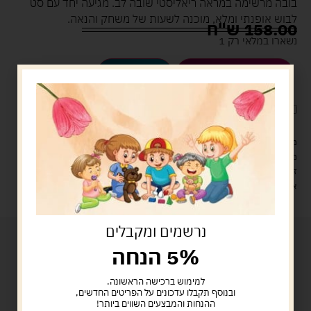
בובה מרשימה במראה ריאליסטי שובה לב. מגיעה יחד עם סט
לבוש אופנתי ומלא, מוכנה לשעות של משחק והנאה.
158.00
ש"ח
נשארו במלאי רק 1
הוספה לסל
קנה עכשיו
לארוז את המוצר באריזת מתנה
5.00 ש"ח
?
מעל 329 ש"ח, משלוח עם שליח עד הבית חינם! – 0 ₪
משלוח עם שליח עד הבית: 29 ש"ח
זמן אספקה: עד 4 ימי עסקים.
איסוף עצמי: מ"ביתר טויס" רחוב בניין דוד 18, ביתר עילית.
נרשמים ומקבלים
5% הנחה
למימוש ברכישה הראשונה.
ובנוסף תקבלו עדכונים על הפריטים החדשים,
ההנחות והמבצעים השווים ביותר!